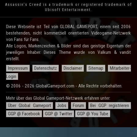
Assassin's Creed is a trademark or registered trademark of
Ubisoft Entertainment
.
Diese Webseite ist Teil von GLOBAL GAMEPORT, einem seit 2006
bestehenden, nicht kommerziell orientierten Videogame-Netzwerk
von Fans für Fans.
Alle Logos, Markenzeichen & Bilder sind das geistige Eigentum der
jeweiligen Inhaber. Dieses Theme wurde von Valkum & vandit
erstellt.
Impressum
Datenschutz
Disclaimer
Sitemap
Mitarbeiter-
Login
© 2006 - 2026 GlobalGameport.com - Alle Rechte vorbehalten.
Mehr über das Global Gameport-Netzwerk erfahren unter:
Über Global Gameport
Jobs
Forum
Bei GGP registrieren
GGP @ Facebook
GGP @ Twitter
GGP @ You Tube