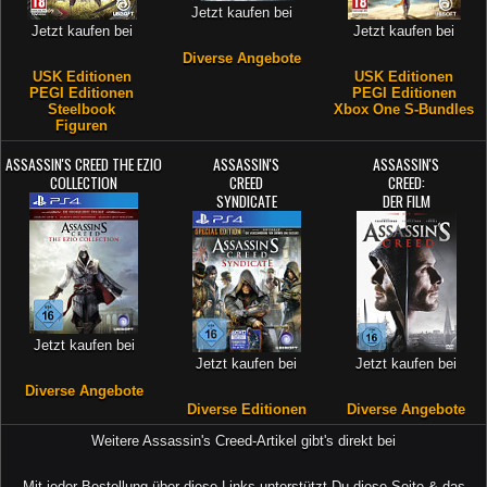
Jetzt kaufen bei
Jetzt kaufen bei
Jetzt kaufen bei
Diverse Angebote
USK Editionen
USK Editionen
PEGI Editionen
PEGI Editionen
Steelbook
Xbox One S-Bundles
Figuren
ASSASSIN'S CREED THE EZIO
ASSASSIN'S
ASSASSIN'S
COLLECTION
CREED
CREED:
SYNDICATE
DER FILM
Jetzt kaufen bei
Jetzt kaufen bei
Jetzt kaufen bei
Diverse Angebote
Diverse Editionen
Diverse Angebote
Weitere Assassin's Creed-Artikel gibt's direkt bei
Mit jeder Bestellung über diese Links unterstützt Du diese Seite & das