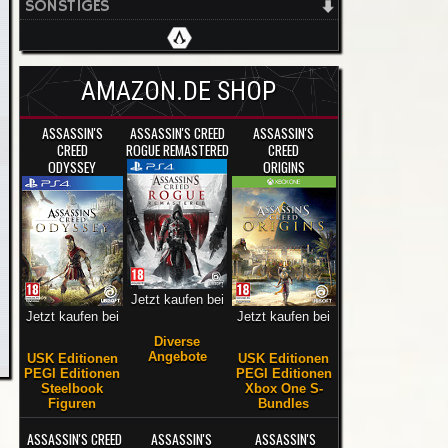
SONSTIGES
AMAZON.DE SHOP
ASSASSIN'S
ASSASSIN'S CREED
ASSASSIN'S
CREED
ROGUE REMASTERED
CREED
ODYSSEY
ORIGINS
Jetzt kaufen bei
Jetzt kaufen bei
Jetzt kaufen bei
Diverse
Angebote
USK Editionen
USK Editionen
PEGI Editionen
PEGI Editionen
Steelbook
Xbox One S-
Figuren
Bundles
ASSASSIN'S CREED
ASSASSIN'S
ASSASSIN'S