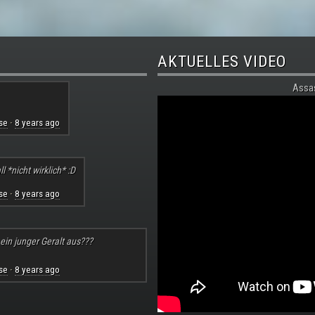
AKTUELLES VIDEO
Assa
se
8 years ago
·
l *nicht wirklich* :D
se
8 years ago
·
 ein junger Geralt aus???
se
8 years ago
·