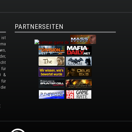
PARTNERSEITEN
ist
ema
ws,
der,
cht
 für
D &
 für
 die
E