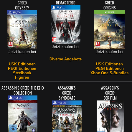
CREED
REMASTERED
CREED
ODYSSEY
ORIGINS
Jetzt kaufen bei
Jetzt kaufen bei
Jetzt kaufen bei
Diverse Angebote
USK Editionen
USK Editionen
PEGI Editionen
PEGI Editionen
Steelbook
Xbox One S-Bundles
Figuren
ASSASSIN'S CREED THE EZIO
ASSASSIN'S
ASSASSIN'S
COLLECTION
CREED
CREED:
SYNDICATE
DER FILM