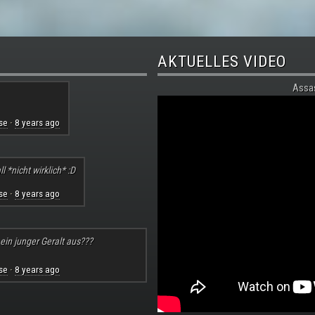
AKTUELLES VIDEO
Assa
se
8 years ago
·
l *nicht wirklich* :D
se
8 years ago
·
 ein junger Geralt aus???
se
8 years ago
·