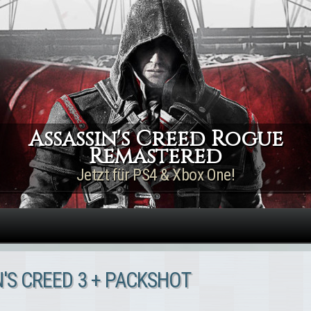
Direkt zum Inhalt
Assassin's Creed Rogue
Remastered
Jetzt für PS4 & Xbox One!
'S CREED 3 + PACKSHOT