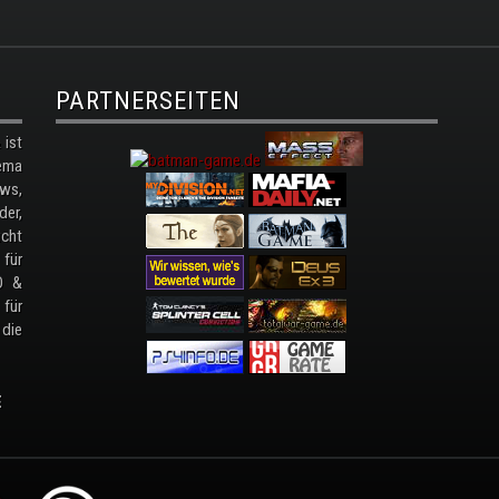
PARTNERSEITEN
ist
ema
ws,
der,
cht
 für
D &
 für
 die
E