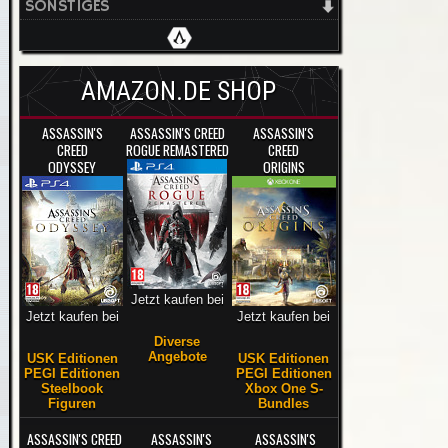
SONSTIGES
AMAZON.DE SHOP
ASSASSIN'S
ASSASSIN'S CREED
ASSASSIN'S
CREED
ROGUE REMASTERED
CREED
ODYSSEY
ORIGINS
Jetzt kaufen bei
Jetzt kaufen bei
Jetzt kaufen bei
Diverse
Angebote
USK Editionen
USK Editionen
PEGI Editionen
PEGI Editionen
Steelbook
Xbox One S-
Figuren
Bundles
ASSASSIN'S CREED
ASSASSIN'S
ASSASSIN'S