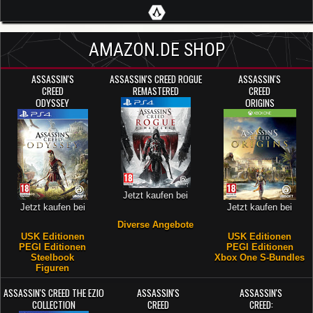
AMAZON.DE SHOP
ASSASSIN'S
ASSASSIN'S CREED ROGUE
ASSASSIN'S
CREED
REMASTERED
CREED
ODYSSEY
ORIGINS
Jetzt kaufen bei
Jetzt kaufen bei
Jetzt kaufen bei
Diverse Angebote
USK Editionen
USK Editionen
PEGI Editionen
PEGI Editionen
Steelbook
Xbox One S-Bundles
Figuren
ASSASSIN'S CREED THE EZIO
ASSASSIN'S
ASSASSIN'S
COLLECTION
CREED
CREED: