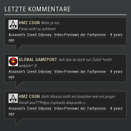
LETZTE KOMMENTARE
HMZ CSGN
Mein ja nur..
Finds nicht so schlimm
Assassin's Creed Odyssey: Video-Previews der Fachpresse
8 years
·
ago
GLOBAL GAMEPORT
Ach das ist doch nur Zufall *nicht
wirklich* :D
Assassin's Creed Odyssey: Video-Previews der Fachpresse
8 years
·
ago
HMZ CSGN
Sieht Alexios nicht ein bisschen wie ein junger
Geralt aus???
https://uploads.disquscdn.c...
Assassin's Creed Odyssey: Video-Previews der Fachpresse
8 years
·
ago