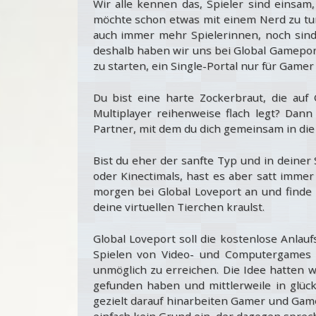
Wir alle kennen das, Spieler sind einsam
möchte schon etwas mit einem Nerd zu tun
auch immer mehr Spielerinnen, noch sind 
deshalb haben wir uns bei Global Gamepor
zu starten, ein Single-Portal nur für Game
Du bist eine harte Zockerbraut, die auf
Multiplayer reihenweise flach legt
?
Dann 
Partner, mit dem du dich gemeinsam in die
Bist du eher der sanfte Typ und in deiner
oder Kinectimals, hast es aber satt immer
morgen bei Global Loveport an und finde
deine virtuellen Tierchen kraulst.
Global Loveport soll die kostenlose Anlau
Spielen von Video- und Computergames is
unmöglich zu erreichen. Die Idee hatten 
gefunden haben und mittlerweile in glüc
gezielt darauf hinarbeiten Gamer und Gam
einfach kein Grund ein, der dagegen sprec