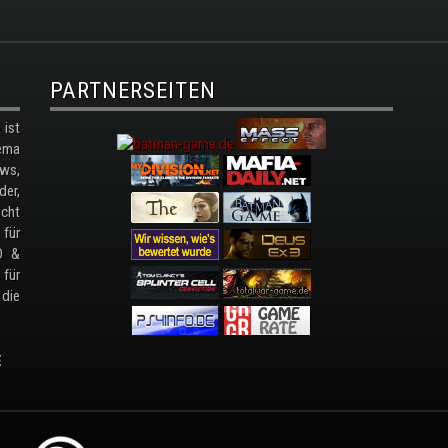
PARTNERSEITEN
ist
ema
ws,
der,
cht
 für
D &
 für
 die
E