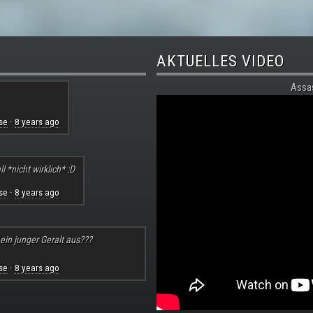
AKTUELLES VIDEO
Assa
se
8 years ago
·
l *nicht wirklich* :D
se
8 years ago
·
 ein junger Geralt aus???
se
8 years ago
·