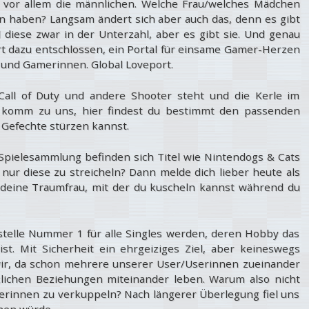
, vor allem die männlichen. Welche Frau/welches Mädchen
 haben? Langsam ändert sich aber auch das, denn es gibt
diese zwar in der Unterzahl, aber es gibt sie. Und genau
t dazu entschlossen, ein Portal für einsame Gamer-Herzen
r und Gamerinnen. Global Loveport.
 Call of Duty und andere Shooter steht und die Kerle im
komm zu uns, hier findest du bestimmt den passenden
 Gefechte stürzen kannst.
 Spielesammlung befinden sich Titel wie Nintendogs & Cats
 nur diese zu streicheln
?
Dann melde dich lieber heute als
 deine Traumfrau, mit der du kuscheln kannst während du
fstelle Nummer 1 für alle Singles werden, deren Hobby das
t. Mit Sicherheit ein ehrgeiziges Ziel, aber keineswegs
wir, da schon mehrere unserer User/Userinnen zueinander
klichen Beziehungen miteinander leben. Warum also nicht
erinnen zu verkuppeln? Nach längerer Überlegung fiel uns
hen würde.