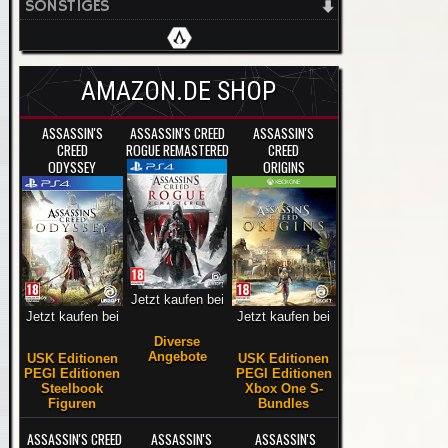
SONSTIGES
AMAZON.DE SHOP
ASSASSIN'S
ASSASSIN'S CREED
ASSASSIN'S
CREED
ROGUE REMASTERED
CREED
ODYSSEY
ORIGINS
Jetzt kaufen bei
Jetzt kaufen bei
Jetzt kaufen bei
Diverse
Angebote
USK Editionen
USK Editionen
PEGI Editionen
PEGI Editionen
Steelbook
Xbox One S-
Figuren
Bundles
ASSASSIN'S CREED
ASSASSIN'S
ASSASSIN'S