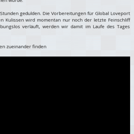
 Stunden gedulden. Die Vorbereitungen für Global Loveport
en Kulissen wird momentan nur noch der letzte Feinschliff
ibungslos verläuft, werden wir damit im Laufe des Tages
en zueinander finden