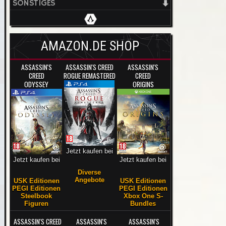
SONSTIGES
AMAZON.DE SHOP
ASSASSIN'S
ASSASSIN'S CREED
ASSASSIN'S
CREED
ROGUE REMASTERED
CREED
ODYSSEY
ORIGINS
Jetzt kaufen bei
Jetzt kaufen bei
Jetzt kaufen bei
Diverse
Angebote
USK Editionen
USK Editionen
PEGI Editionen
PEGI Editionen
Steelbook
Xbox One S-
Figuren
Bundles
ASSASSIN'S CREED
ASSASSIN'S
ASSASSIN'S