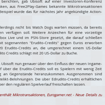
berichten, gab Ubisoft auf einer Investoren-Konferenz
nken, aus Free2Play-Games bekannte Mikrotransaktionen
s Beispiel wurde das für nächstes Jahr angekündigte Action-
lerdings nicht bis Watch Dogs warten müssen, da bereits
n verfügen soll. Weitere Anzeichen für eine vorzeitige
ox Live und im PSN-Store gesetzt, die darauf schließen
mit sogenannten "Erudito-Credits" gegen Euros erworben
0 Erudito-Credits an, die umgerechnet einem US-Dollar
to Credits schlägt mit 20 US-Dollar zu Buche.
h Ubisoft nun genauer über den Einfluss der neuen Ingame-
über die Erudito-Credits soll es Spielern mit wenig Zeit
ngig an Gegenstände heranzukommen. Ausgenommen sind
Relikt-Belohnungen. Die über Edrudito-Credits erhältlichen
r den regulären Spielverlauf freischalten lassen.
enthält Mikrotransaktionen
,
Eurogamer.net - Neue Details zu