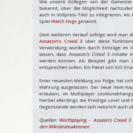
Wie unsere Kollegen von der Gamestar 
bekannt, über die Möglichkeit nachzude
auch in Vollpreis-Titel zu integrieren. Al
Spiel
Watch Dogs
genannt.
Dem weiteren Verlauf zufolge wird man al
Assassin's Creed 3
über diese Funktione
Verwendung wurden durch Einträge im Xb
lassen, dass
Assassin's Creed 3
-Inhalte 
werden können. Als Beispiel gibt man 2
entsprechen sollen. Ein Paket von 925 Erudi
Einer neuesten Meldung zur Folge, hat sic
Währung ausgelassen. Der neue Item-Kauf 
erlauben, im Multiplayer Levelunabhä
hierbei allerdings die Prestige-Level und 
Gegenstände werden sich natürlich auch übe
Quellen:
Worthplaying - Assasin's Creed 3 
den Mikrotransaktionen