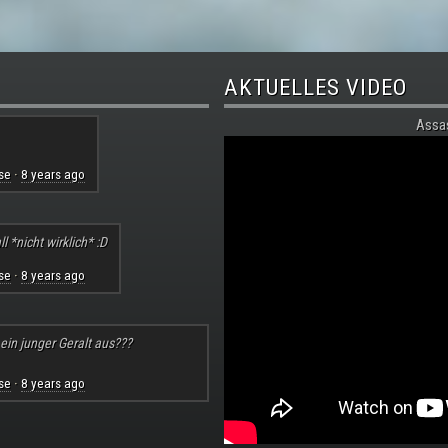
AKTUELLES VIDEO
Assa
se
8 years ago
·
l *nicht wirklich* :D
se
8 years ago
·
 ein junger Geralt aus???
se
8 years ago
·