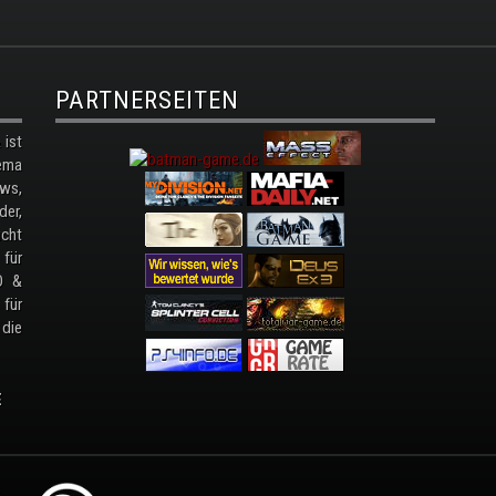
PARTNERSEITEN
ist
ema
ws,
der,
cht
 für
D &
 für
 die
E