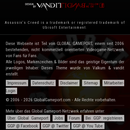
Assassin's Creed is a trademark or registered trademark of
Ubisoft Entertainment
.
Diese Webseite ist Teil von GLOBAL GAMEPORT, einem seit 2006
bestehenden, nicht kommerziell orientierten Videogame-Netzwerk
von Fans für Fans.
Alle Logos, Markenzeichen & Bilder sind das geistige Eigentum der
jeweiligen Inhaber. Dieses Theme wurde von Valkum & vandit
erstellt.
Impressum
Datenschutz
Disclaimer
Sitemap
Mitarbeiter-
Login
© 2006 - 2026 GlobalGameport.com - Alle Rechte vorbehalten.
Mehr über das Global Gameport-Netzwerk erfahren unter:
Über Global Gameport
Jobs
Forum
Bei GGP registrieren
GGP @ Facebook
GGP @ Twitter
GGP @ You Tube