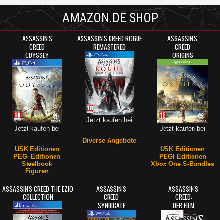
AMAZON.DE SHOP
ASSASSIN'S
ASSASSIN'S CREED ROGUE
ASSASSIN'S
CREED
REMASTERED
CREED
ODYSSEY
ORIGINS
Jetzt kaufen bei
Jetzt kaufen bei
Jetzt kaufen bei
Diverse Angebote
USK Editionen
USK Editionen
PEGI Editionen
PEGI Editionen
Steelbook
Xbox One S-Bundles
Figuren
ASSASSIN'S CREED THE EZIO
ASSASSIN'S
ASSASSIN'S
COLLECTION
CREED
CREED:
SYNDICATE
DER FILM