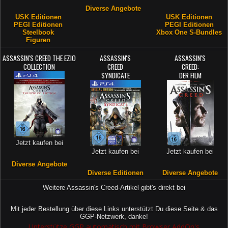
Diverse Angebote
USK Editionen
USK Editionen
PEGI Editionen
PEGI Editionen
Steelbook
Xbox One S-Bundles
Figuren
ASSASSIN'S CREED THE EZIO
ASSASSIN'S
ASSASSIN'S
COLLECTION
CREED
CREED:
SYNDICATE
DER FILM
Jetzt kaufen bei
Jetzt kaufen bei
Jetzt kaufen bei
Diverse Angebote
Diverse Editionen
Diverse Angebote
Weitere Assassin's Creed-Artikel gibt's direkt bei
Mit jeder Bestellung über diese Links unterstützt Du diese Seite & das
GGP-Netzwerk, danke!
Unterstütze GGP automatisch mit Browser AddOn's