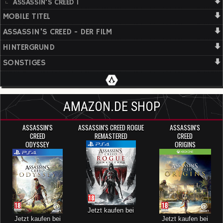
ASSASSIN'S CREED 1
MOBILE TITEL
ASSASSIN'S CREED - DER FILM
HINTERGRUND
SONSTIGES
AMAZON.DE SHOP
ASSASSIN'S
ASSASSIN'S CREED ROGUE
ASSASSIN'S
CREED
REMASTERED
CREED
ODYSSEY
ORIGINS
Jetzt kaufen bei
Jetzt kaufen bei
Jetzt kaufen bei