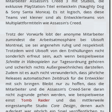
Mitarbeiter Assassin's Creed 3 mit Studios, die
exklusive PlayStation-Titel entwickeln (Naughty Dog
& Sony Santa Monica). Es ist logisch, dass diese
Teams viel kleiner sind als Entwicklerteams von
Multiplattformtiteln wie Assassin’s Creed.
Trotz der Vorwürfe lobt der anonyme Mitarbeiter
zumindest die Arbeitsatmosphäre bei Ubisoft
Montreal, sie sei angenehm ruhig und respektvoll.
Trotzdem wird Ubisoft von den Enthüllungen nicht
sonderlich erfreut sein, auch wenn beispielsweise
Schnitte in Videospielen
zur Tagesordnung gehören
und sicherlich nichts Außergewöhnliches darstellen.
Zudem ist es auch nicht verwunderlich, dass jährliche
Releases automatischen Zeitdruck für die Entwickler
mit sich bringen. Bleibt nur zu hoffen, dass die
Mitarbeiter und die Assassin’s Creed-Serie daran
nicht zugrunde gehen werden, wie beispielsweise
einst
Tomb Raider
und das mittlerweile
eingestampfte Studio
Core Design
, denen auch
auferlegt war jährlich ein Spiel veröffentlichen zu