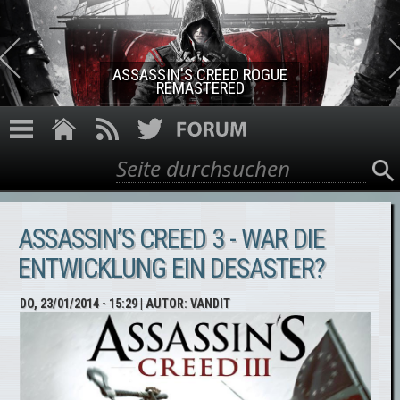
Direkt zum Inhalt
ASSASSIN'S CREED ROGUE
REMASTERED
Suche
Suchformular
ASSASSIN’S CREED 3 - WAR DIE
ENTWICKLUNG EIN DESASTER?
DO, 23/01/2014 - 15:29
| AUTOR:
VANDIT