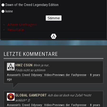
Dawn of the Creed Legendary Edition
keine
Ältere Umfragen
Resultate
LETZTE KOMMENTARE
HMZ CSGN
Mein ja nur..
Finds nicht so schlimm
Assassin's Creed Odyssey: Video-Previews der Fachpresse
8 years
·
ago
GLOBAL GAMEPORT
Ach das ist doch nur Zufall *nicht
wirklich* :D
Assassin's Creed Odyssey: Video-Previews der Fachpresse
8 years
·