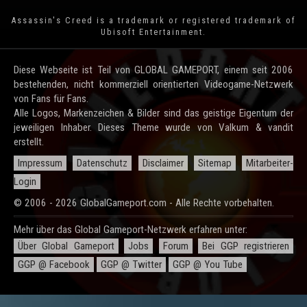
Assassin's Creed is a trademark or registered trademark of
Ubisoft Entertainment
.
Diese Webseite ist Teil von GLOBAL GAMEPORT, einem seit 2006
bestehenden, nicht kommerziell orientierten Videogame-Netzwerk
von Fans für Fans.
Alle Logos, Markenzeichen & Bilder sind das geistige Eigentum der
jeweiligen Inhaber. Dieses Theme wurde von Valkum & vandit
erstellt.
Impressum
Datenschutz
Disclaimer
Sitemap
Mitarbeiter-
Login
© 2006 - 2026 GlobalGameport.com - Alle Rechte vorbehalten.
Mehr über das Global Gameport-Netzwerk erfahren unter:
Über Global Gameport
Jobs
Forum
Bei GGP registrieren
GGP @ Facebook
GGP @ Twitter
GGP @ You Tube