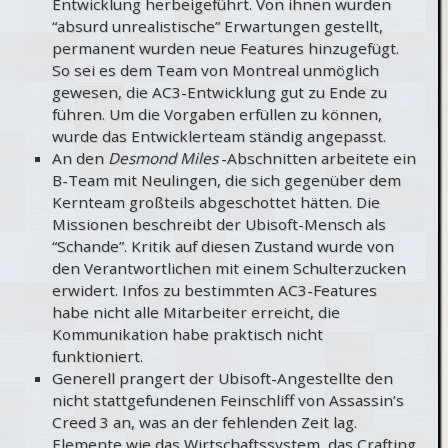
Entwicklung herbeigeführt. Von ihnen wurden
“absurd unrealistische” Erwartungen gestellt,
permanent wurden neue Features hinzugefügt.
So sei es dem Team von Montreal unmöglich
gewesen, die AC3-Entwicklung gut zu Ende zu
führen. Um die Vorgaben erfüllen zu können,
wurde das Entwicklerteam ständig angepasst.
An den
Desmond Miles
-Abschnitten arbeitete ein
B-Team mit Neulingen, die sich gegenüber dem
Kernteam großteils abgeschottet hätten. Die
Missionen beschreibt der Ubisoft-Mensch als
“Schande”. Kritik auf diesen Zustand wurde von
den Verantwortlichen mit einem Schulterzucken
erwidert. Infos zu bestimmten AC3-Features
habe nicht alle Mitarbeiter erreicht, die
Kommunikation habe praktisch nicht
funktioniert.
Generell prangert der Ubisoft-Angestellte den
nicht stattgefundenen Feinschliff von Assassin’s
Creed 3 an, was an der fehlenden Zeit lag.
Elemente wie das Wirtschaftssystem, das Crafting