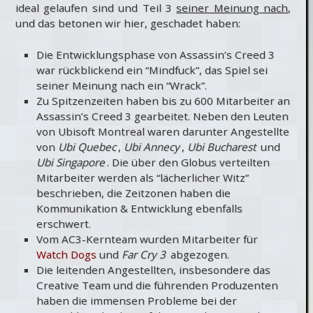
ideal gelaufen sind und Teil 3
seiner Meinung nach
,
und das betonen wir hier, geschadet haben:
Die Entwicklungsphase von Assassin’s Creed 3
war rückblickend ein “Mindfuck”, das Spiel sei
seiner Meinung nach ein “Wrack”.
Zu Spitzenzeiten haben bis zu 600 Mitarbeiter an
Assassin’s Creed 3 gearbeitet. Neben den Leuten
von Ubisoft Montreal waren darunter Angestellte
von
Ubi Quebec
,
Ubi Annecy
,
Ubi Bucharest
und
Ubi Singapore
. Die über den Globus verteilten
Mitarbeiter werden als “lächerlicher Witz”
beschrieben, die Zeitzonen haben die
Kommunikation & Entwicklung ebenfalls
erschwert.
Vom AC3-Kernteam wurden Mitarbeiter für
Watch Dogs
und
Far Cry 3
abgezogen.
Die leitenden Angestellten, insbesondere das
Creative Team und die führenden Produzenten
haben die immensen Probleme bei der