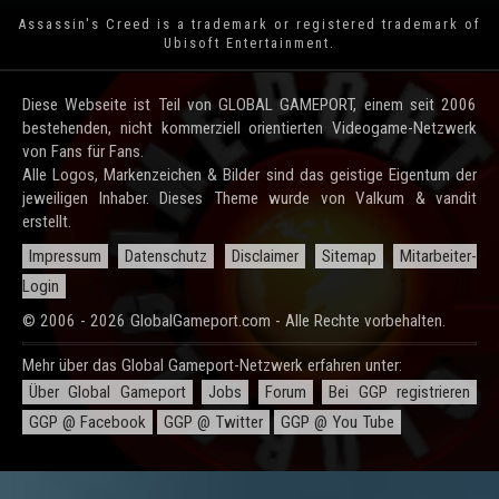
Assassin's Creed is a trademark or registered trademark of
Ubisoft Entertainment
.
Diese Webseite ist Teil von GLOBAL GAMEPORT, einem seit 2006
bestehenden, nicht kommerziell orientierten Videogame-Netzwerk
von Fans für Fans.
Alle Logos, Markenzeichen & Bilder sind das geistige Eigentum der
jeweiligen Inhaber. Dieses Theme wurde von Valkum & vandit
erstellt.
Impressum
Datenschutz
Disclaimer
Sitemap
Mitarbeiter-
Login
© 2006 - 2026 GlobalGameport.com - Alle Rechte vorbehalten.
Mehr über das Global Gameport-Netzwerk erfahren unter:
Über Global Gameport
Jobs
Forum
Bei GGP registrieren
GGP @ Facebook
GGP @ Twitter
GGP @ You Tube