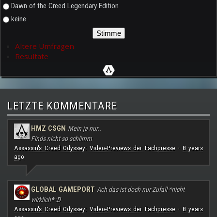
Dawn of the Creed Legendary Edition
keine
Ältere Umfragen
Resultate
LETZTE KOMMENTARE
HMZ CSGN
Mein ja nur..
Finds nicht so schlimm
Assassin's Creed Odyssey: Video-Previews der Fachpresse
8 years
·
ago
GLOBAL GAMEPORT
Ach das ist doch nur Zufall *nicht
wirklich* :D
Assassin's Creed Odyssey: Video-Previews der Fachpresse
8 years
·