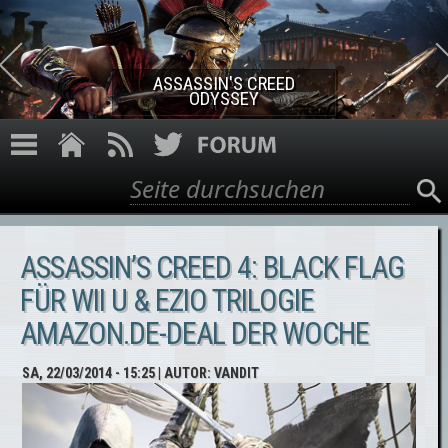
Direkt zum Inhalt
ASSASSIN'S CREED ROGUE
REMASTERED
Suche
Suchformular
ASSASSIN’S CREED 4: BLACK FLAG
FÜR WII U & EZIO TRILOGIE
AMAZON.DE-DEAL DER WOCHE
SA, 22/03/2014 - 15:25
| AUTOR:
VANDIT