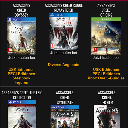
ASSASSIN'S
ASSASSIN'S CREED ROGUE
ASSASSIN'S
CREED
REMASTERED
CREED
ODYSSEY
ORIGINS
Jetzt kaufen bei
Jetzt kaufen bei
Jetzt kaufen bei
Diverse Angebote
USK Editionen
USK Editionen
PEGI Editionen
PEGI Editionen
Steelbook
Xbox One S-Bundles
Figuren
ASSASSIN'S CREED THE EZIO
ASSASSIN'S
ASSASSIN'S
COLLECTION
CREED
CREED:
SYNDICATE
DER FILM