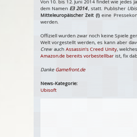
Von 10. bis 12. Juni 2014 findet wie jedes J
dem Namen
E3 2014
, statt. Publisher
Ubis
Mitteleuropäischer Zeit (!)
eine Pressekon
werden.
Offiziell wurden zwar noch keine Spiele g
Welt vorgestellt werden, es kann aber d
Crew
auch
Assassin’s Creed Unity
, welche
Amazon.de bereits vorbestellbar
ist, fix dab
Danke
Gamefront.de
News-Kategorie:
Ubisoft