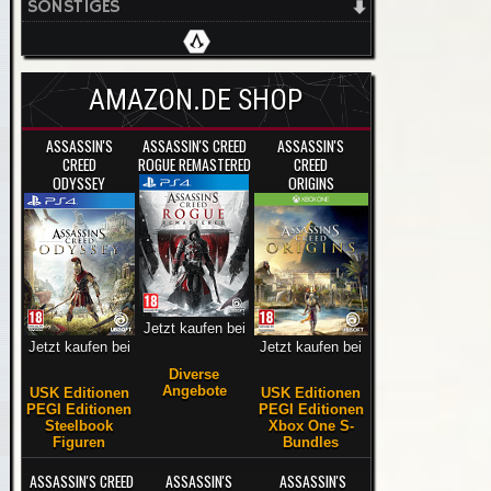
SONSTIGES
AMAZON.DE SHOP
ASSASSIN'S
ASSASSIN'S CREED
ASSASSIN'S
CREED
ROGUE REMASTERED
CREED
ODYSSEY
ORIGINS
Jetzt kaufen bei
Jetzt kaufen bei
Jetzt kaufen bei
Diverse
Angebote
USK Editionen
USK Editionen
PEGI Editionen
PEGI Editionen
Steelbook
Xbox One S-
Figuren
Bundles
ASSASSIN'S CREED
ASSASSIN'S
ASSASSIN'S