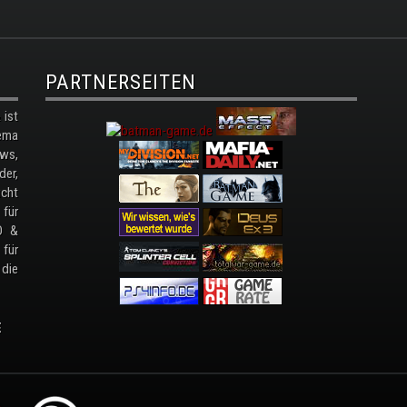
PARTNERSEITEN
ist
ema
ws,
der,
cht
 für
D &
 für
 die
E