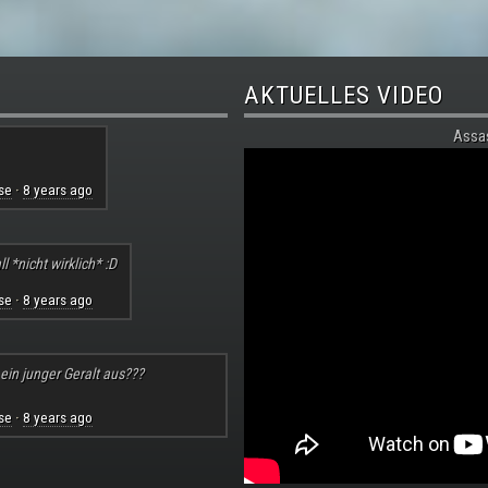
AKTUELLES VIDEO
Assa
se
8 years ago
·
l *nicht wirklich* :D
se
8 years ago
·
 ein junger Geralt aus???
se
8 years ago
·