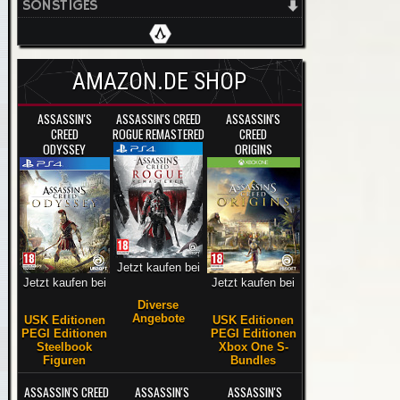
SONSTIGES
AMAZON.DE SHOP
ASSASSIN'S
ASSASSIN'S CREED
ASSASSIN'S
CREED
ROGUE REMASTERED
CREED
ODYSSEY
ORIGINS
Jetzt kaufen bei
Jetzt kaufen bei
Jetzt kaufen bei
Diverse
Angebote
USK Editionen
USK Editionen
PEGI Editionen
PEGI Editionen
Steelbook
Xbox One S-
Figuren
Bundles
ASSASSIN'S CREED
ASSASSIN'S
ASSASSIN'S