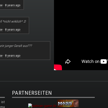
se
8 years ago
·
l *nicht wirklich* :D
se
8 years ago
·
 ein junger Geralt aus???
se
8 years ago
·
PARTNERSEITEN
ist
ema