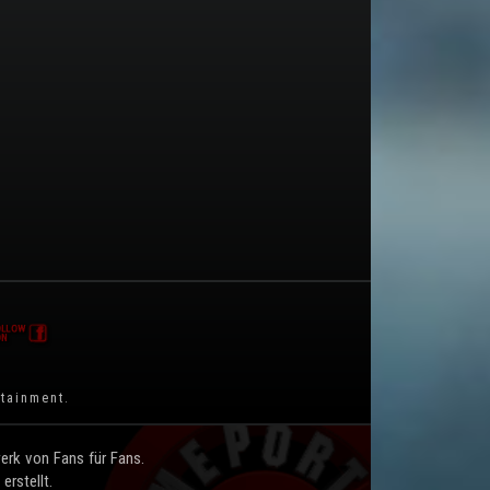
rtainment
.
rk von Fans für Fans.
rstellt.