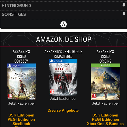
HINTERGRUND
SONSTIGES
AMAZON.DE SHOP
ASSASSIN'S
ASSASSIN'S CREED ROGUE
ASSASSIN'S
CREED
REMASTERED
CREED
ODYSSEY
ORIGINS
Jetzt kaufen bei
Jetzt kaufen bei
Jetzt kaufen bei
Diverse Angebote
USK Editionen
USK Editionen
PEGI Editionen
PEGI Editionen
Steelbook
Xbox One S-Bundles