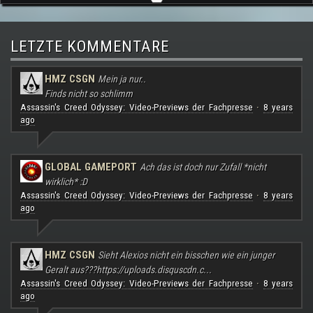
LETZTE KOMMENTARE
HMZ CSGN
Mein ja nur..
Finds nicht so schlimm
Assassin's Creed Odyssey: Video-Previews der Fachpresse
8 years
·
ago
GLOBAL GAMEPORT
Ach das ist doch nur Zufall *nicht
wirklich* :D
Assassin's Creed Odyssey: Video-Previews der Fachpresse
8 years
·
ago
HMZ CSGN
Sieht Alexios nicht ein bisschen wie ein junger
Geralt aus???
https://uploads.disquscdn.c...
Assassin's Creed Odyssey: Video-Previews der Fachpresse
8 years
·
ago