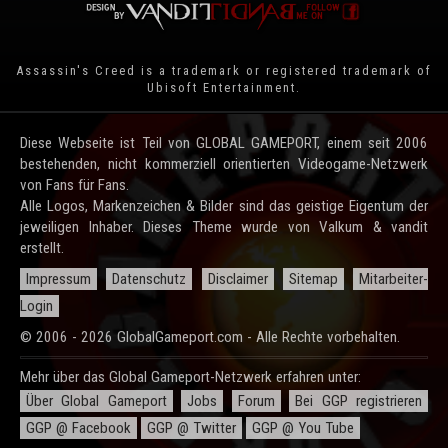
Assassin's Creed is a trademark or registered trademark of
Ubisoft Entertainment
.
Diese Webseite ist Teil von GLOBAL GAMEPORT, einem seit 2006
bestehenden, nicht kommerziell orientierten Videogame-Netzwerk
von Fans für Fans.
Alle Logos, Markenzeichen & Bilder sind das geistige Eigentum der
jeweiligen Inhaber. Dieses Theme wurde von Valkum & vandit
erstellt.
Impressum
Datenschutz
Disclaimer
Sitemap
Mitarbeiter-
Login
© 2006 - 2026 GlobalGameport.com - Alle Rechte vorbehalten.
Mehr über das Global Gameport-Netzwerk erfahren unter:
Über Global Gameport
Jobs
Forum
Bei GGP registrieren
GGP @ Facebook
GGP @ Twitter
GGP @ You Tube