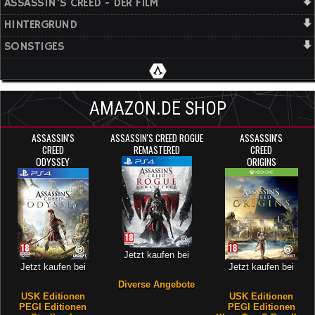
ASSASSIN'S CREED - DER FILM
HINTERGRUND
SONSTIGES
AMAZON.DE SHOP
ASSASSIN'S
ASSASSIN'S CREED ROGUE
ASSASSIN'S
CREED
REMASTERED
CREED
ODYSSEY
ORIGINS
Jetzt kaufen bei
Jetzt kaufen bei
Jetzt kaufen bei
Diverse Angebote
USK Editionen
USK Editionen
PEGI Editionen
PEGI Editionen