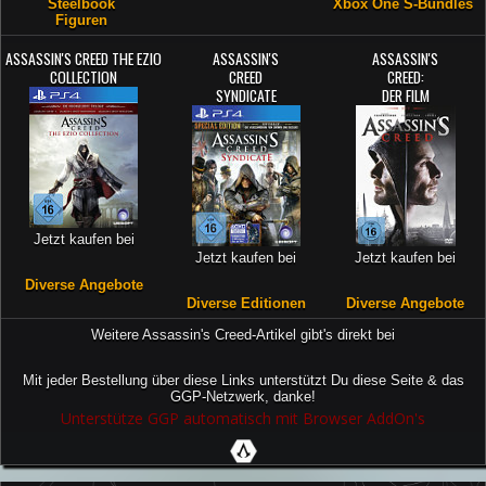
Steelbook
Xbox One S-Bundles
Figuren
ASSASSIN'S CREED THE EZIO
ASSASSIN'S
ASSASSIN'S
COLLECTION
CREED
CREED:
SYNDICATE
DER FILM
Jetzt kaufen bei
Jetzt kaufen bei
Jetzt kaufen bei
Diverse Angebote
Diverse Editionen
Diverse Angebote
Weitere Assassin's Creed-Artikel gibt's direkt bei
Mit jeder Bestellung über diese Links unterstützt Du diese Seite & das
GGP-Netzwerk, danke!
Unterstütze GGP automatisch mit Browser AddOn's