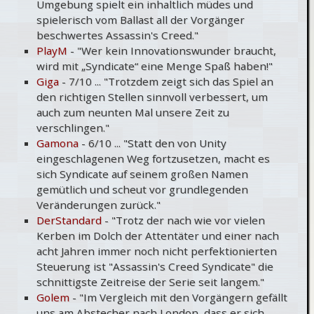
Umgebung spielt ein inhaltlich müdes und
spielerisch vom Ballast all der Vorgänger
beschwertes Assassin's Creed."
PlayM
- "Wer kein Innovationswunder braucht,
wird mit „Syndicate“ eine Menge Spaß haben!"
Giga
- 7/10 ... "Trotzdem zeigt sich das Spiel an
den richtigen Stellen sinnvoll verbessert, um
auch zum neunten Mal unsere Zeit zu
verschlingen."
Gamona
- 6/10 ... "
Statt den von Unity
eingeschlagenen Weg fortzusetzen, macht es
sich Syndicate auf seinem großen Namen
gemütlich und scheut vor grundlegenden
Veränderungen zurück.
"
DerStandard
- "Trotz der nach wie vor vielen
Kerben im Dolch der Attentäter und einer nach
acht Jahren immer noch nicht perfektionierten
Steuerung ist "Assassin's Creed Syndicate" die
schnittigste Zeitreise der Serie seit langem."
Golem
- "Im Vergleich mit den Vorgängern gefällt
uns am Abstecher nach London, dass er sich