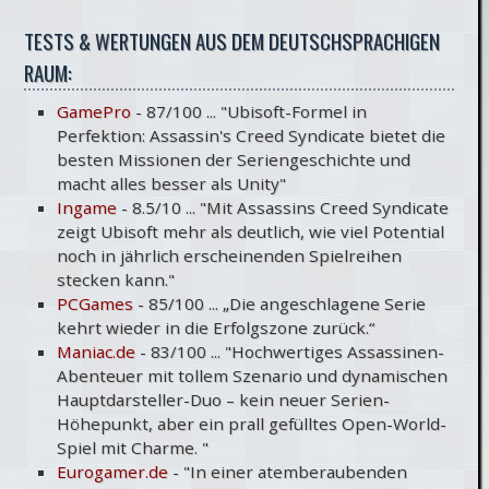
TESTS & WERTUNGEN AUS DEM DEUTSCHSPRACHIGEN
RAUM:
GamePro
- 87/100 ... "Ubisoft-Formel in
Perfektion: Assassin's Creed Syndicate bietet die
besten Missionen der Seriengeschichte und
macht alles besser als Unity"
Ingame
- 8.5/10 ... "
Mit Assassins Creed Syndicate
zeigt Ubisoft mehr als deutlich, wie viel Potential
noch in jährlich erscheinenden Spielreihen
stecken kann.
"
PCGames
- 85/100 ...
„Die angeschlagene Serie
kehrt wieder in die Erfolgszone zurück.“
Maniac.de
- 83/100 ... "
Hochwertiges Assassinen-
Abenteuer mit tollem Szenario und dynamischen
Hauptdarsteller-Duo – kein neuer Serien-
Höhepunkt, aber ein prall gefülltes Open-World-
Spiel mit Charme.
"
Eurogamer.de
- "In einer atemberaubenden