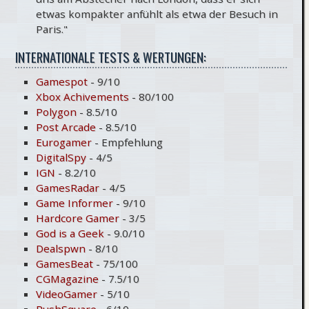
etwas kompakter anfühlt als etwa der Besuch in
Paris."
INTERNATIONALE TESTS & WERTUNGEN:
Gamespot
- 9/10
Xbox Achivements
- 80/100
Polygon
- 8.5/10
Post Arcade
- 8.5/10
Eurogamer
- Empfehlung
DigitalSpy
- 4/5
IGN
- 8.2/10
GamesRadar
- 4/5
Game Informer
- 9/10
Hardcore Gamer
- 3/5
God is a Geek
- 9.0/10
Dealspwn
- 8/10
GamesBeat
- 75/100
CGMagazine
- 7.5/10
VideoGamer
- 5/10
PushSquare
- 6/10