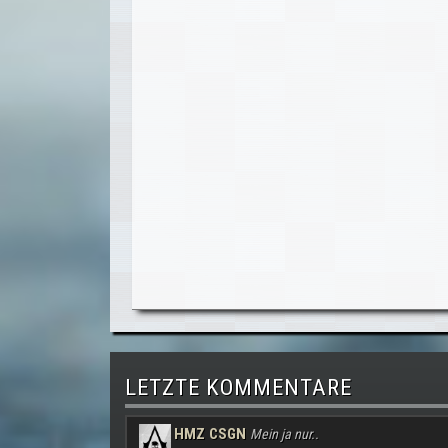
LETZTE KOMMENTARE
HMZ CSGN
Mein ja nur..