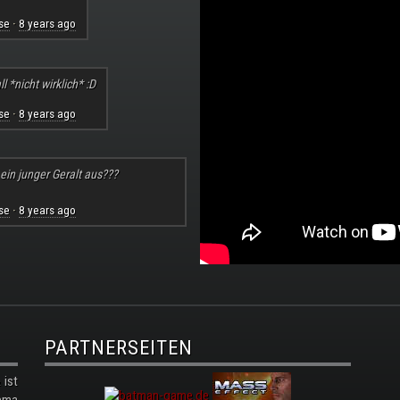
se
8 years ago
·
l *nicht wirklich* :D
se
8 years ago
·
 ein junger Geralt aus???
se
8 years ago
·
PARTNERSEITEN
ist