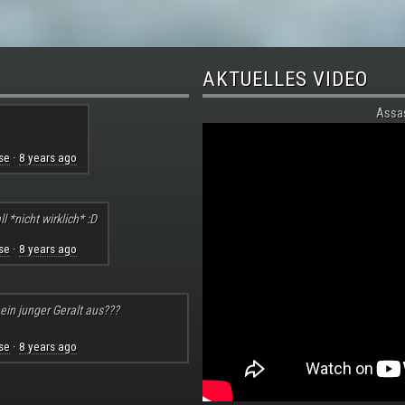
AKTUELLES VIDEO
Assa
se
8 years ago
·
l *nicht wirklich* :D
se
8 years ago
·
 ein junger Geralt aus???
se
8 years ago
·