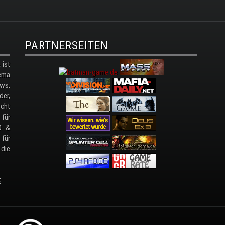
PARTNERSEITEN
ist
ema
ws,
der,
cht
 für
D &
 für
 die
E