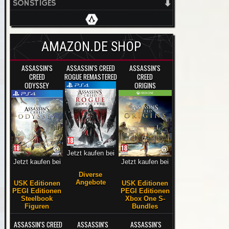
SONSTIGES
AMAZON.DE SHOP
ASSASSIN'S
ASSASSIN'S CREED
ASSASSIN'S
CREED
ROGUE REMASTERED
CREED
ODYSSEY
ORIGINS
Jetzt kaufen bei
Jetzt kaufen bei
Jetzt kaufen bei
Diverse
Angebote
USK Editionen
USK Editionen
PEGI Editionen
PEGI Editionen
Steelbook
Xbox One S-
Figuren
Bundles
ASSASSIN'S CREED
ASSASSIN'S
ASSASSIN'S