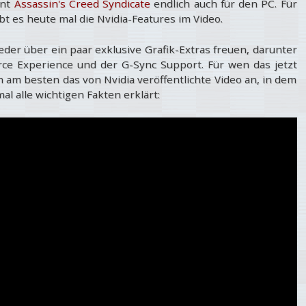
int
Assassin's Creed Syndicate
endlich auch für den PC. Für
bt es heute mal die Nvidia-Features im Video.
eder über ein paar exklusive Grafik-Extras freuen, darunter
ce Experience und der G-Sync Support. Für wen das jetzt
 am besten das von Nvidia veröffentlichte Video an, in dem
l alle wichtigen Fakten erklärt: