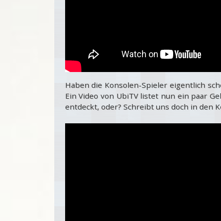
Haben die Konsolen-Spieler eigentlich sch
Ein Video von UbiTV listet nun ein paar G
entdeckt, oder? Schreibt uns doch in den 