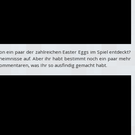
on ein paar der zahlreichen Easter Eggs im Spiel entdeckt?
eheimnisse auf. Aber ihr habt bestimmt noch ein paar mehr
Kommentaren, was Ihr so ausfindig gemacht habt.