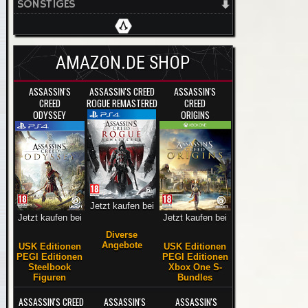
SONSTIGES
AMAZON.DE SHOP
ASSASSIN'S
ASSASSIN'S CREED
ASSASSIN'S
CREED
ROGUE REMASTERED
CREED
ODYSSEY
ORIGINS
Jetzt kaufen bei
Jetzt kaufen bei
Jetzt kaufen bei
Diverse
Angebote
USK Editionen
USK Editionen
PEGI Editionen
PEGI Editionen
Steelbook
Xbox One S-
Figuren
Bundles
ASSASSIN'S CREED
ASSASSIN'S
ASSASSIN'S