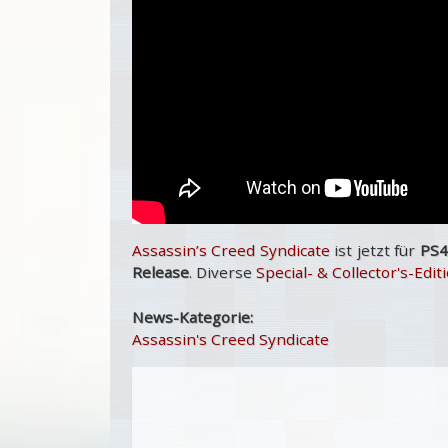
Assassin’s Creed Syndicate
ist jetzt für
PS4
Release
. Diverse
Special- & Collector's-Edit
News-Kategorie:
Assassin's Creed Syndicate