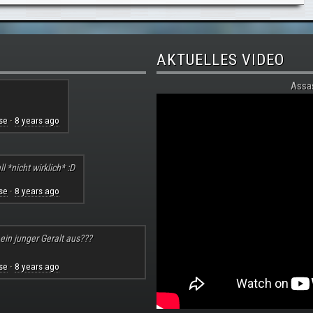
AKTUELLES VIDEO
Assa
se
8 years ago
·
l *nicht wirklich* :D
se
8 years ago
·
 ein junger Geralt aus???
se
8 years ago
·