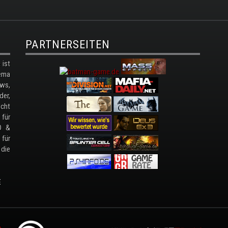
PARTNERSEITEN
ist
ema
ws,
der,
cht
 für
D &
 für
 die
E