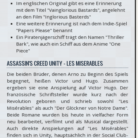
Im englischen Original gibt es eine Erinnerung
mit dem Titel "Vainglorious Bastards", angelehnt
an den Film "Inglorious Basterds"
Eine weitere Erinnerung ist nach dem Indie-Spiel
"Papers Please" benannt
Ein Piratenjägerschiff trägt den Namen "Thriller
Bark", wie auch ein Schiff aus dem Anime "One
Piece"
ASSASSIN'S CREED UNITY - LES MISERABLES
Die beiden Brüder, denen Arno zu Beginn des Spiels
begegnet, heißen Victor und Hugo. Zusammen
ergeben sie eine Anspielung auf Victor Hugo. Der
französische Schriftsteller wurde kurz nach der
Revolution geboren und schrieb sowohl "Les
Misérables" als auch "Der Glöckner von Notre Dame".
Beide Romane wurden bis heute in vielfacher Form
neu bearbeitet, verfilmt und als Musical dargestellt.
Auch direkte Anspielungen auf "Les Misérables"
finden sich in Unity, hauptsächlich in der Social Club-