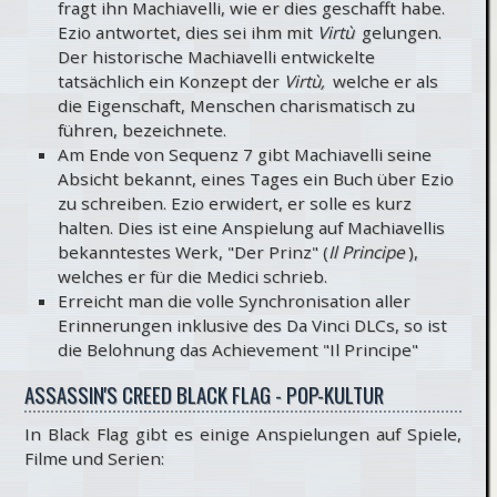
fragt ihn Machiavelli, wie er dies geschafft habe.
Ezio antwortet, dies sei ihm mit
Virtù
gelungen.
Der historische Machiavelli entwickelte
tatsächlich ein Konzept der
Virtù,
welche er als
die Eigenschaft, Menschen charismatisch zu
führen, bezeichnete.
Am Ende von Sequenz 7 gibt Machiavelli seine
Absicht bekannt, eines Tages ein Buch über Ezio
zu schreiben. Ezio erwidert, er solle es kurz
halten. Dies ist eine Anspielung auf Machiavellis
bekanntestes Werk, "Der Prinz" (
Il Principe
),
welches er für die Medici schrieb.
Erreicht man die volle Synchronisation aller
Erinnerungen inklusive des Da Vinci DLCs, so ist
die Belohnung das Achievement "Il Principe"
ASSASSIN'S CREED BLACK FLAG - POP-KULTUR
In Black Flag gibt es einige Anspielungen auf Spiele,
Filme und Serien: