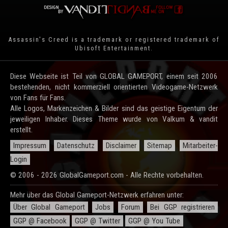
Assassin's Creed is a trademark or registered trademark of
Ubisoft Entertainment
.
Diese Webseite ist Teil von GLOBAL GAMEPORT, einem seit 2006
bestehenden, nicht kommerziell orientierten Videogame-Netzwerk
von Fans für Fans.
Alle Logos, Markenzeichen & Bilder sind das geistige Eigentum der
jeweiligen Inhaber. Dieses Theme wurde von Valkum & vandit
erstellt.
Impressum
Datenschutz
Disclaimer
Sitemap
Mitarbeiter-
Login
© 2006 - 2026 GlobalGameport.com - Alle Rechte vorbehalten.
Mehr über das Global Gameport-Netzwerk erfahren unter:
Über Global Gameport
Jobs
Forum
Bei GGP registrieren
GGP @ Facebook
GGP @ Twitter
GGP @ You Tube