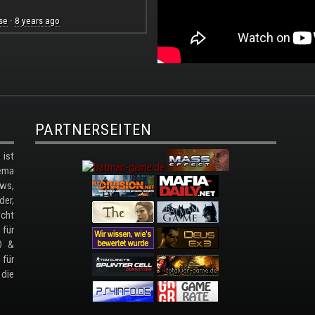
se
8 years ago
·
PARTNERSEITEN
ist
ema
ws,
der,
cht
 für
D &
 für
 die