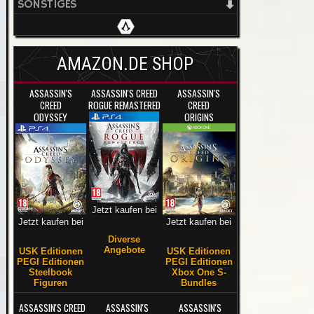
SONSTIGES
AMAZON.DE SHOP
ASSASSIN'S
ASSASSIN'S CREED
ASSASSIN'S
CREED
ROGUE REMASTERED
CREED
ODYSSEY
ORIGINS
Jetzt kaufen bei
Jetzt kaufen bei
Jetzt kaufen bei
Diverse
Angebote
USK Editionen
USK Editionen
PEGI Editionen
PEGI Editionen
Steelbook
Xbox One S-
Figuren
Bundles
ASSASSIN'S CREED
ASSASSIN'S
ASSASSIN'S