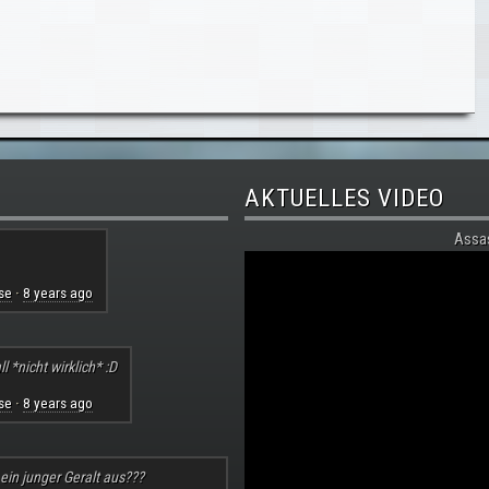
AKTUELLES VIDEO
Assa
se
8 years ago
·
l *nicht wirklich* :D
se
8 years ago
·
 ein junger Geralt aus???