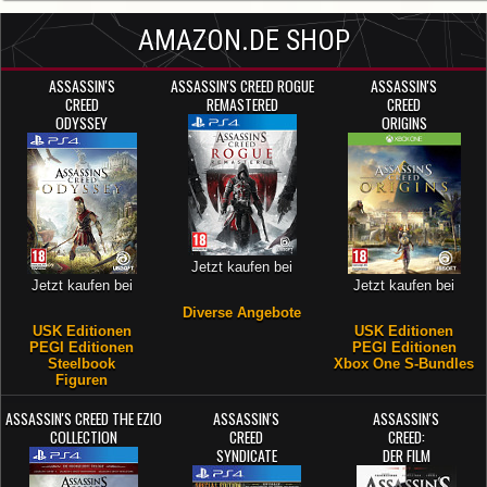
AMAZON.DE SHOP
ASSASSIN'S
ASSASSIN'S CREED ROGUE
ASSASSIN'S
CREED
REMASTERED
CREED
ODYSSEY
ORIGINS
Jetzt kaufen bei
Jetzt kaufen bei
Jetzt kaufen bei
Diverse Angebote
USK Editionen
USK Editionen
PEGI Editionen
PEGI Editionen
Steelbook
Xbox One S-Bundles
Figuren
ASSASSIN'S CREED THE EZIO
ASSASSIN'S
ASSASSIN'S
COLLECTION
CREED
CREED:
SYNDICATE
DER FILM