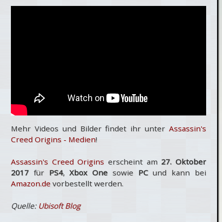
Mehr Videos und Bilder findet ihr unter
Assassin's
Creed Origins - Medien
!
Assassin's Creed Origins
erscheint am
27. Oktober
2017
für
PS4
,
Xbox One
sowie
PC
und kann bei
Amazon.de
vorbestellt werden.
Quelle:
Ubisoft Blog