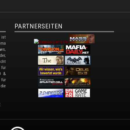
PARTNERSEITEN
ist
ema
ws,
der,
cht
 für
D &
 für
 die
E