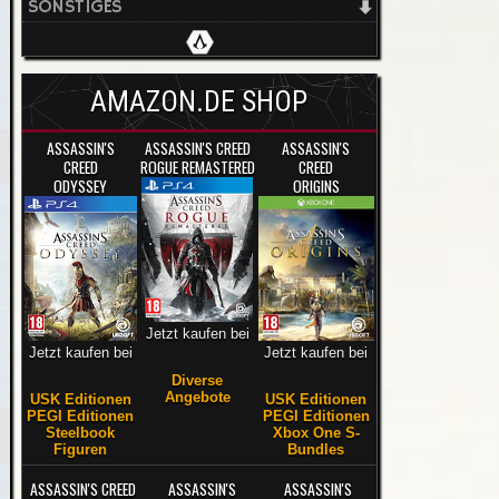
SONSTIGES
AMAZON.DE SHOP
ASSASSIN'S
ASSASSIN'S CREED
ASSASSIN'S
CREED
ROGUE REMASTERED
CREED
ODYSSEY
ORIGINS
Jetzt kaufen bei
Jetzt kaufen bei
Jetzt kaufen bei
Diverse
Angebote
USK Editionen
USK Editionen
PEGI Editionen
PEGI Editionen
Steelbook
Xbox One S-
Figuren
Bundles
ASSASSIN'S CREED
ASSASSIN'S
ASSASSIN'S