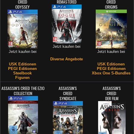
CREED
REMASTERED
CREED
ODYSSEY
ORIGINS
Jetzt kaufen bei
Jetzt kaufen bei
Jetzt kaufen bei
Diverse Angebote
USK Editionen
USK Editionen
PEGI Editionen
PEGI Editionen
Steelbook
Xbox One S-Bundles
Figuren
ASSASSIN'S CREED THE EZIO
ASSASSIN'S
ASSASSIN'S
COLLECTION
CREED
CREED:
SYNDICATE
DER FILM