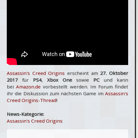
Assassin's Creed Origins
erscheint am
27. Oktober
2017
für
PS4
,
Xbox One
sowie
PC
und kann
bei
Amazon.de
vorbestellt werden. Im Forum findet
ihr die Diskussion zum nächsten Game im
Assassin's
Creed Origins-Thread
!
News-Kategorie:
Assassin's Creed Origins