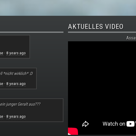
AKTUELLES VIDEO
Assa
se
8 years ago
·
l *nicht wirklich* :D
se
8 years ago
·
 ein junger Geralt aus???
se
8 years ago
·