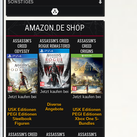
SONSTIGES
AMAZON.DE SHOP
ASSASSIN'S
ASSASSIN'S CREED
ASSASSIN'S
CREED
ROGUE REMASTERED
CREED
ODYSSEY
ORIGINS
Jetzt kaufen bei
Jetzt kaufen bei
Jetzt kaufen bei
Diverse
Angebote
USK Editionen
USK Editionen
PEGI Editionen
PEGI Editionen
Steelbook
Xbox One S-
Figuren
Bundles
ASSASSIN'S CREED
ASSASSIN'S
ASSASSIN'S