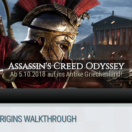
Direkt zum Inhalt
Assassin's Creed Rogue
Remastered
Jetzt für PS4 & Xbox One!
ORIGINS WALKTHROUGH