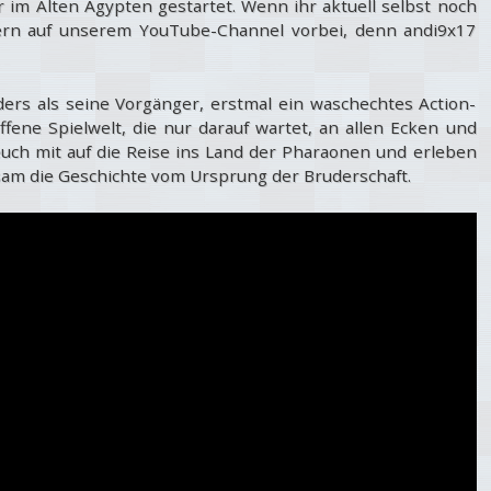
 im Alten Ägypten gestartet. Wenn ihr aktuell selbst noch
gern auf unserem YouTube-Channel vorbei, denn andi9x17
ders als seine Vorgänger, erstmal ein waschechtes Action-
fene Spielwelt, die nur darauf wartet, an allen Ecken und
ch mit auf die Reise ins Land der Pharaonen und erleben
am die Geschichte vom Ursprung der Bruderschaft.