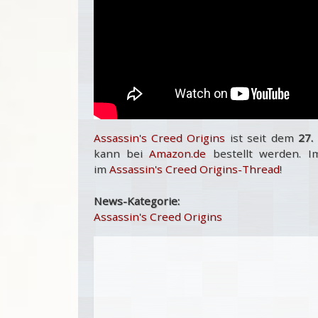
Assassin's Creed Origins
ist seit dem
27.
kann bei
Amazon.de
bestellt werden. I
im
Assassin's Creed Origins-Thread
!
News-Kategorie:
Assassin's Creed Origins