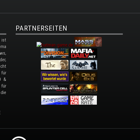
PARTNERSEITEN
ist
ema
ws,
der,
cht
 für
D &
 für
 die
E