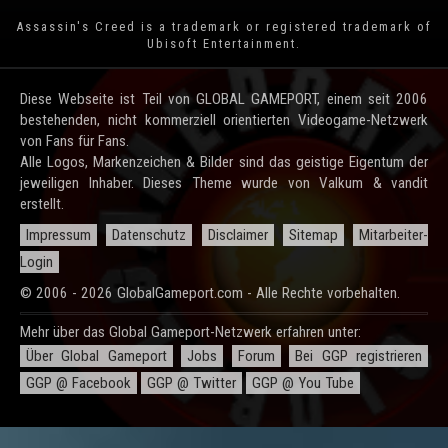
Assassin's Creed is a trademark or registered trademark of
Ubisoft Entertainment
.
Diese Webseite ist Teil von GLOBAL GAMEPORT, einem seit 2006
bestehenden, nicht kommerziell orientierten Videogame-Netzwerk
von Fans für Fans.
Alle Logos, Markenzeichen & Bilder sind das geistige Eigentum der
jeweiligen Inhaber. Dieses Theme wurde von Valkum & vandit
erstellt.
Impressum
Datenschutz
Disclaimer
Sitemap
Mitarbeiter-
Login
© 2006 - 2026 GlobalGameport.com - Alle Rechte vorbehalten.
Mehr über das Global Gameport-Netzwerk erfahren unter:
Über Global Gameport
Jobs
Forum
Bei GGP registrieren
GGP @ Facebook
GGP @ Twitter
GGP @ You Tube