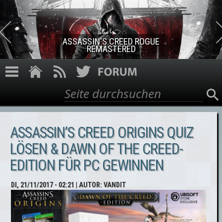
Direkt zum Inhalt
ASSASSIN'S CREED ROGUE
REMASTERED
Suche
Suchformular
ASSASSIN’S CREED ORIGINS QUIZ
LÖSEN & DAWN OF THE CREED-
EDITION FÜR PC GEWINNEN
DI, 21/11/2017 - 02:21
| AUTOR:
VANDIT