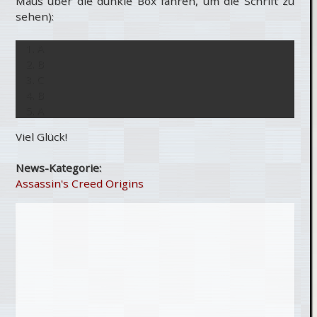
Maus über die dunkle Box fahren, um die Schrift zu
sehen):
A
B
C
B
A
Viel Glück!
News-Kategorie:
Assassin's Creed Origins