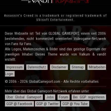
Assassin's Creed is a trademark or registered trademark of
Ubisoft Entertainment
.
Diese Webseite ist Teil von GLOBAL GAMEPORT, einem seit 2006
bestehenden, nicht kommerziell orientierten Videogame-Netzwerk
von Fans für Fans.
Alle Logos, Markenzeichen & Bilder sind das geistige Eigentum der
jeweiligen Inhaber. Dieses Theme wurde von Valkum & vandit
erstellt.
Impressum
Datenschutz
Disclaimer
Sitemap
Mitarbeiter-
Login
© 2006 - 2026 GlobalGameport.com - Alle Rechte vorbehalten.
Mehr über das Global Gameport-Netzwerk erfahren unter:
Über Global Gameport
Jobs
Forum
Bei GGP registrieren
GGP @ Facebook
GGP @ Twitter
GGP @ You Tube