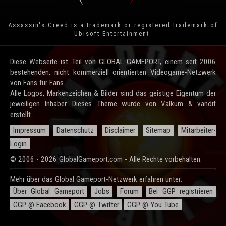
Assassin's Creed is a trademark or registered trademark of
Ubisoft Entertainment
.
Diese Webseite ist Teil von GLOBAL GAMEPORT, einem seit 2006
bestehenden, nicht kommerziell orientierten Videogame-Netzwerk
von Fans für Fans.
Alle Logos, Markenzeichen & Bilder sind das geistige Eigentum der
jeweiligen Inhaber. Dieses Theme wurde von Valkum & vandit
erstellt.
Impressum
Datenschutz
Disclaimer
Sitemap
Mitarbeiter-
Login
© 2006 - 2026 GlobalGameport.com - Alle Rechte vorbehalten.
Mehr über das Global Gameport-Netzwerk erfahren unter:
Über Global Gameport
Jobs
Forum
Bei GGP registrieren
GGP @ Facebook
GGP @ Twitter
GGP @ You Tube