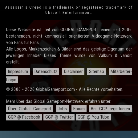
Assassin's Creed is a trademark or registered trademark of
Ubisoft Entertainment
.
Diese Webseite ist Teil von GLOBAL GAMEPORT, einem seit 2006
bestehenden, nicht kommerziell orientierten Videogame-Netzwerk
von Fans für Fans.
Alle Logos, Markenzeichen & Bilder sind das geistige Eigentum der
jeweiligen Inhaber. Dieses Theme wurde von Valkum & vandit
erstellt.
Impressum
Datenschutz
Disclaimer
Sitemap
Mitarbeiter-
Login
© 2006 - 2026 GlobalGameport.com - Alle Rechte vorbehalten.
Mehr über das Global Gameport-Netzwerk erfahren unter:
Über Global Gameport
Jobs
Forum
Bei GGP registrieren
GGP @ Facebook
GGP @ Twitter
GGP @ You Tube