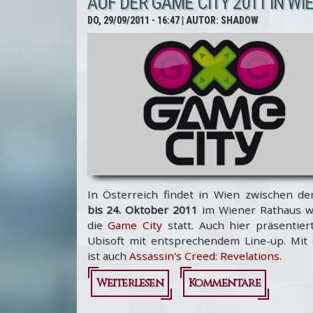
AUF DER GAME CITY 2011 IN WI
Multiplayer
DO, 29/09/2011 - 16:47
| AUTOR:
SHADOW
Beta
Ergebnisse -
Danke!
In Österreich findet in Wien zwischen d
bis 24. Oktober 2011
im Wiener Rathaus w
die
Game City
statt. Auch hier präsentier
Ubisoft mit entsprechendem Line-up. Mit 
ist auch
Assassin's Creed: Revelations.
Weiterlesen
über
Kommentare
Assassin's