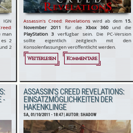
e IGN
Assassin's Creed: Revelations
wird ab dem
15.
reed:
November 2011
für die
Xbox 360
und die
ie man
PlayStation 3
verfügbar sein. Die PC-Version
 es 2
sollte eigentlich zeitgleich mit den
 und 2
Konsolenfassungen veröffentlicht werden.
Weiterlesen
über
Kommentare
Assassin's
Creed:
Revelations:
S:
ASSASSIN'S CREED REVELATIONS:
 -
EINSATZMÖGLICHKEITEN DER
PC Version
HAKENKLINGE
verschoben
SA, 01/10/2011 - 18:47
| AUTOR:
SHADOW