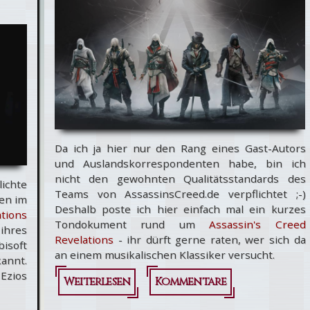
Da ich ja hier nur den Rang eines Gast-Autors
und Auslandskorrespondenten habe, bin ich
nicht den gewohnten Qualitätsstandards des
ichte
Teams von AssassinsCreed.de verpflichtet ;-)
ten im
Deshalb poste ich hier einfach mal ein kurzes
tions
Tondokument rund um
Assassin's Creed
 ihres
Revelations
- ihr dürft gerne raten, wer sich da
bisoft
an einem musikalischen Klassiker versucht.
annt.
Ezios
Weiterlesen
über
Kommentare
Ratet