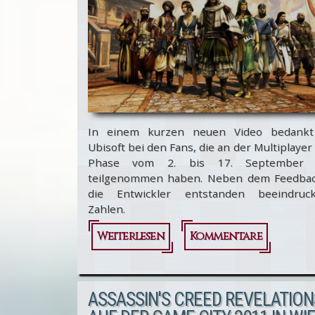
In einem kurzen neuen Video bedankt
Ubisoft bei den Fans, die an der Multiplayer
Phase vom 2. bis 17. September 
teilgenommen haben. Neben dem Feedbac
die Entwickler entstanden beeindruc
Zahlen.
Weiterlesen
über
Kommentare
Assassin's
Creed
ASSASSIN'S CREED REVELATION
Revelations: