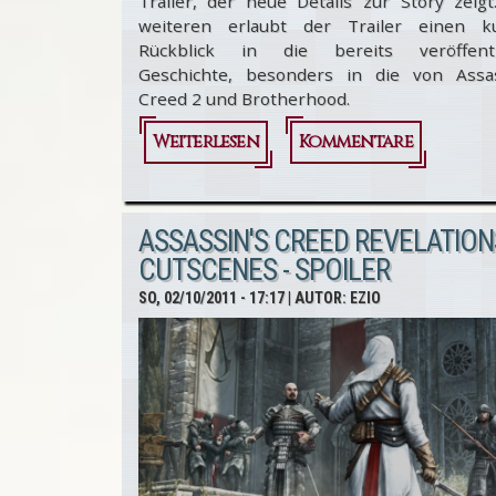
Trailer, der neue Details zur Story zeigt
weiteren erlaubt der Trailer einen k
Rückblick in die bereits veröffentl
Geschichte, besonders in die von Assas
Creed 2 und Brotherhood.
Weiterlesen
über
Kommentare
Assassin's
Creed
ASSASSIN'S CREED REVELATION
Revelations:
CUTSCENES - SPOILER
Story
SO, 02/10/2011 - 17:17
| AUTOR:
EZIO
Trailer - Das
Ende einer
Ära