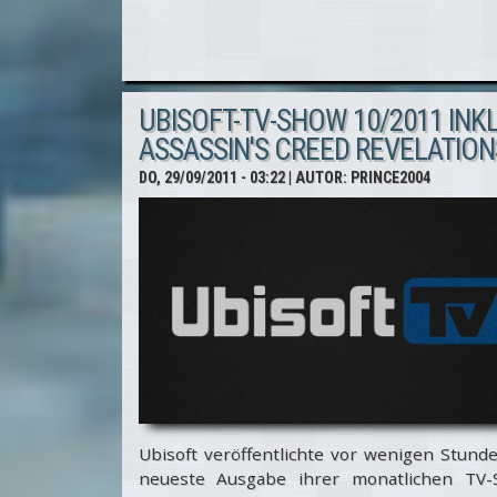
Creed
Revelations
auf der
UBISOFT-TV-SHOW 10/2011 INKL
ASSASSIN'S CREED REVELATION
Game City
DO, 29/09/2011 - 03:22
| AUTOR:
PRINCE2004
2011 in Wien
Ubisoft veröffentlichte vor wenigen Stund
neueste Ausgabe ihrer monatlichen TV-