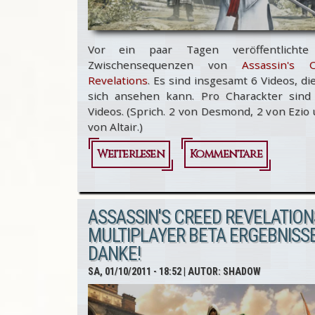
Vor ein paar Tagen veröffentlicht
Zwischensequenzen von
Assassin's C
Revelations
. Es sind insgesamt 6 Videos, d
sich ansehen kann. Pro Charackter sind
Videos. (Sprich. 2 von Desmond, 2 von Ezio
von Altair.)
Weiterlesen
über
Kommentare
Assassin's
Creed
ASSASSIN'S CREED REVELATION
Revelations:
MULTIPLAYER BETA ERGEBNISSE
DANKE!
Cutscenes -
SA, 01/10/2011 - 18:52
| AUTOR:
SHADOW
SPOILER