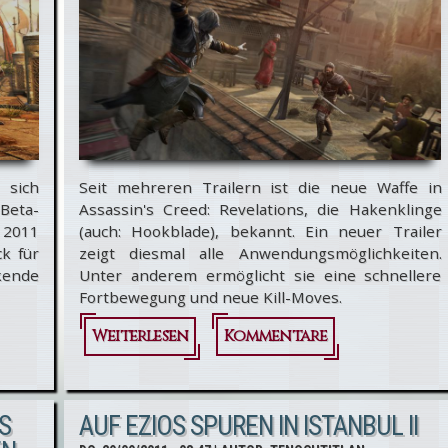
 sich
Seit mehreren Trailern ist die neue Waffe in
 Beta-
Assassin's Creed: Revelations, die Hakenklinge
2011
(auch: Hookblade), bekannt. Ein neuer Trailer
k für
zeigt diesmal alle Anwendungsmöglichkeiten.
kende
Unter anderem ermöglicht sie eine schnellere
Fortbewegung und neue Kill-Moves.
Weiterlesen
über Assassin's Creed
Kommentare
Revelations:
Einsatzmöglichkeiten
S
AUF EZIOS SPUREN IN ISTANBUL II
der Hakenklinge