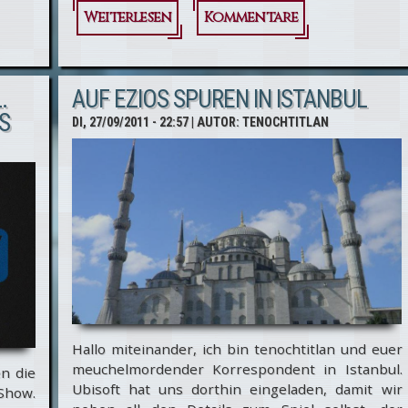
Weiterlesen
über
Kommentare
Auf
Ezios
.
AUF EZIOS SPUREN IN ISTANBUL
Spuren
S
DI, 27/09/2011 - 22:57
| AUTOR:
TENOCHTITLAN
in
Istanbul
II
Hallo miteinander, ich bin tenochtitlan und euer
meuchelmordender Korrespondent in Istanbul.
en die
Ubisoft hat uns dorthin eingeladen, damit wir
Show.