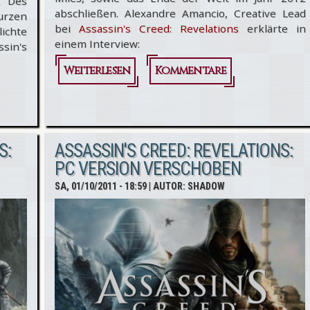
. Des
abschließen. Alexandre Amancio, Creative Lead
urzen
bei
Assassin's Creed: Revelations
erklärte in
ichte
einem Interview:
sin's
Weiterlesen
über
Kommentare
Nächster
Assassin's
Creed-
S:
ASSASSIN'S CREED: REVELATIONS:
PC VERSION VERSCHOBEN
Titel
SA, 01/10/2011 - 18:59
| AUTOR:
SHADOW
kommt
2012