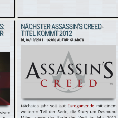
mal,
wer
S:
NÄCHSTER ASSASSIN'S CREED-
da
ER
TITEL KOMMT 2012
singt
DI, 04/10/2011 - 16:00
| AUTOR:
SHADOW
Nächstes Jahr soll laut
Eurogamer.de
mit einem
weiteren Teil der Serie, die Story um Desmond
siven
Miles, sowie das Ende der Welt im Jahr 2012