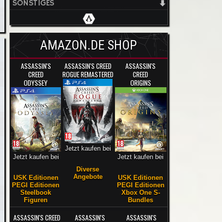
SONSTIGES
AMAZON.DE SHOP
ASSASSIN'S
ASSASSIN'S CREED
ASSASSIN'S
CREED
ROGUE REMASTERED
CREED
ODYSSEY
ORIGINS
Jetzt kaufen bei
Jetzt kaufen bei
Jetzt kaufen bei
Diverse
Angebote
USK Editionen
USK Editionen
PEGI Editionen
PEGI Editionen
Steelbook
Xbox One S-
Figuren
Bundles
ASSASSIN'S CREED
ASSASSIN'S
ASSASSIN'S