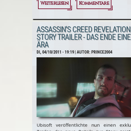
Weiterlesen
über Assassin's Creed
Kommentare
Revelations:
Entwicklertagebuch
ASSASSIN'S CREED REVELATION
- Behind the
STORY TRAILER - DAS ENDE EIN
ÄRA
Revelations
DI, 04/10/2011 - 19:19
| AUTOR:
PRINCE2004
Ubisoft veröffentlichte nun einen exklu