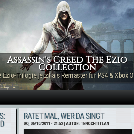
Direkt zum Inhalt
Assassin's Creed The Ezio
Collection
e Ezio-Trilogie jetzt als Remaster für PS4 & Xbox O
S:
RATET MAL, WER DA SINGT
ND
DO, 06/10/2011 - 21:52
| AUTOR:
TENOCHTITLAN