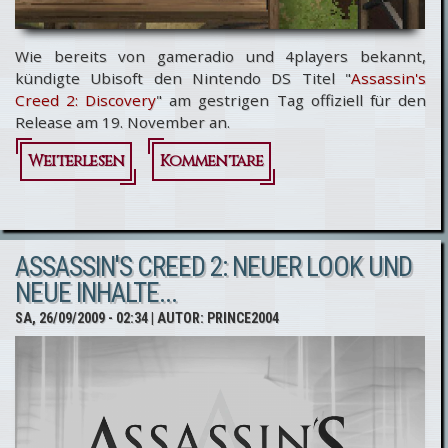
Wie bereits von gameradio und 4players bekannt,
kündigte Ubisoft den Nintendo DS Titel "
Assassin's
Creed 2: Discovery
" am gestrigen Tag offiziell für den
Release am 19. November an.
Weiterlesen
über
Kommentare
Assassin's
Creed 2:
ASSASSIN'S CREED 2: NEUER LOOK UND
Discovery
NEUE INHALTE...
SA, 26/09/2009 - 02:34
| AUTOR:
PRINCE2004