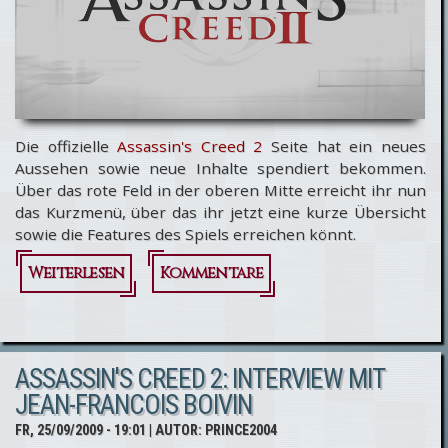
Die offizielle
Assassin's Creed 2
Seite hat ein neues
Aussehen sowie neue Inhalte spendiert bekommen.
Über das rote Feld in der oberen Mitte erreicht ihr nun
das Kurzmenü, über das ihr jetzt eine kurze Übersicht
sowie die Features des Spiels erreichen könnt.
Weiterlesen
über
Kommentare
Assassin's
Creed 2:
ASSASSIN'S CREED 2: INTERVIEW MIT
Neuer
JEAN-FRANCOIS BOIVIN
Look
FR, 25/09/2009 - 19:01
| AUTOR:
PRINCE2004