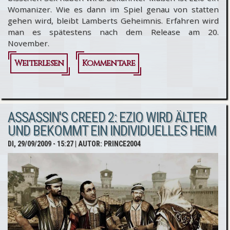
Womanizer. Wie es dann im Spiel genau von statten
gehen wird, bleibt Lamberts Geheimnis. Erfahren wird
man es spätestens nach dem Release am 20.
November.
Weiterlesen
über
Kommentare
Assassin's
Creed 2:
ASSASSIN'S CREED 2: EZIO WIRD ÄLTER
Ezio
UND BEKOMMT EIN INDIVIDUELLES HEIM
wird ein
DI, 29/09/2009 - 15:27
| AUTOR:
PRINCE2004
bisschen
Sex
haben...