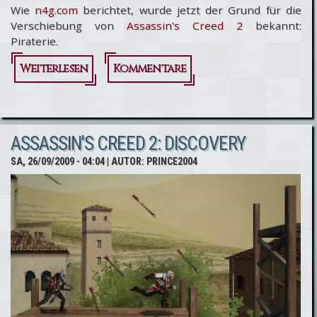
Wie
n4g.com
berichtet, wurde jetzt der Grund für die
Verschiebung von
Assassin's Creed 2
bekannt:
Piraterie.
Weiterlesen
über Assassin's
Kommentare
Creed 2:
Verschiebung
ASSASSIN'S CREED 2: DISCOVERY
wegen
SA, 26/09/2009 - 04:04
| AUTOR:
PRINCE2004
Raubkopien