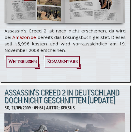
Assassin's Creed 2 ist noch nicht erschienen, da wird
bei
Amazon.de
bereits das Lösungsbuch gelistet. Dieses
soll 15,99€ kosten und wird vorraussichtlich am 19.
November 2009 erscheinen.
Weiterlesen
über
Kommentare
Assassin's
Creed 2
ASSASSIN'S CREED 2 IN DEUTSCHLAND
Lösungsbuch
DOCH NICHT GESCHNITTEN [UPDATE]
bei Amazon
SO, 27/09/2009 - 09:54
| AUTOR:
KEKSUS