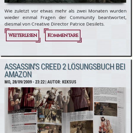
Wie zuletzt vor etwas mehr als zwei Monaten wurden
wieder einmal Fragen der Community beantwortet,
diesmal von Creative Director Patrice Desilets.
Weiterlesen
über
Kommentare
Assassin's
Creed 2:
ASSASSIN'S CREED 2 LÖSUNGSBUCH BEI
Fragen an
AMAZON
die
MO, 28/09/2009 - 23:22
| AUTOR:
KEKSUS
Entwickler
Teil 4