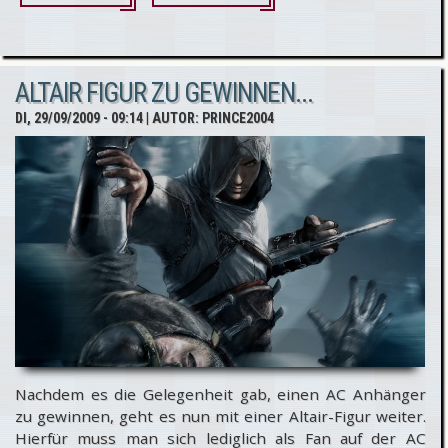
Assassin's
Creed 2:
ALTAIR FIGUR ZU GEWINNEN...
Previews
DI, 29/09/2009 - 09:14
| AUTOR:
PRINCE2004
im
Überblick...
Nachdem es die Gelegenheit gab, einen AC Anhänger
zu gewinnen, geht es nun mit einer Altair-Figur weiter.
Hierfür muss man sich lediglich als Fan auf der AC