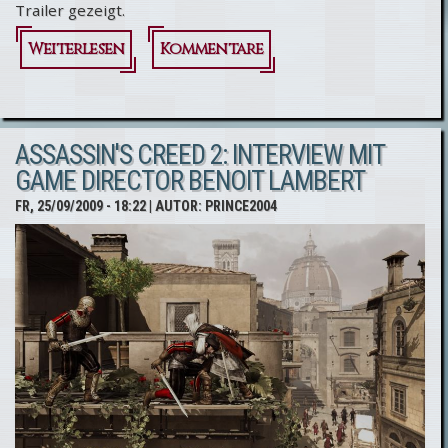
Trailer gezeigt.
Weiterlesen
über
Kommentare
Assassin's
Creed 2:
ASSASSIN'S CREED 2: INTERVIEW MIT
Interview
GAME DIRECTOR BENOIT LAMBERT
mit
FR, 25/09/2009 - 18:22
| AUTOR:
PRINCE2004
Creative
Director
Patrice
Desilets