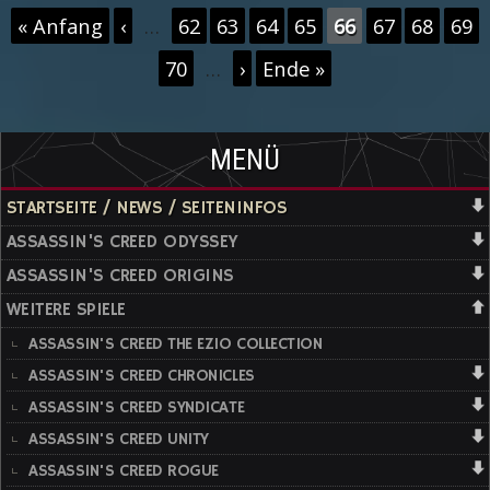
Seiten
« Anfang
‹
…
62
63
64
65
66
67
68
69
Assassin's
70
…
›
Ende »
Creed 2:
Discovery
MENÜ
STARTSEITE / NEWS / SEITENINFOS
ASSASSIN'S CREED ODYSSEY
ASSASSIN'S CREED ORIGINS
WEITERE SPIELE
ASSASSIN'S CREED THE EZIO COLLECTION
ASSASSIN'S CREED CHRONICLES
ASSASSIN'S CREED SYNDICATE
ASSASSIN'S CREED UNITY
ASSASSIN'S CREED ROGUE