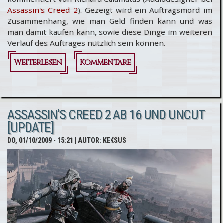
Assassin's Creed 2
). Gezeigt wird ein Auftragsmord im
Zusammenhang, wie man Geld finden kann und was
man damit kaufen kann, sowie diese Dinge im weiteren
Verlauf des Auftrages nützlich sein können.
Weiterlesen
über
Kommentare
Assassin's
Creed 2:
ASSASSIN'S CREED 2 AB 16 UND UNCUT
Tokio Games
[UPDATE]
Show -
DO, 01/10/2009 - 15:21
| AUTOR:
KEKSUS
Walktrough