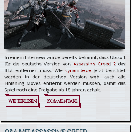
In einem Interview wurde bereits bekannt, dass Ubisoft
für die deutsche Version von
Assassin's Creed 2
das
Blut entfernen muss. WIe
cynamite.de
jetzt berichtet
werden in der deutschen Version wohl auch alle
Finishing Moves entfernt werden müssen, damit das
Spiel noch eine Freigabe ab 18 Jahren erhält.
Weiterlesen
Kommentare
über
Assassin's
Creed 2 in