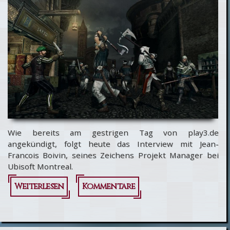
und
neue
Inhalte...
Wie bereits am gestrigen Tag von play3.de
angekündigt, folgt heute das Interview mit Jean-
Francois Boivin, seines Zeichens Projekt Manager bei
Ubisoft Montreal.
Weiterlesen
über
Kommentare
Assassin's
Creed 2: