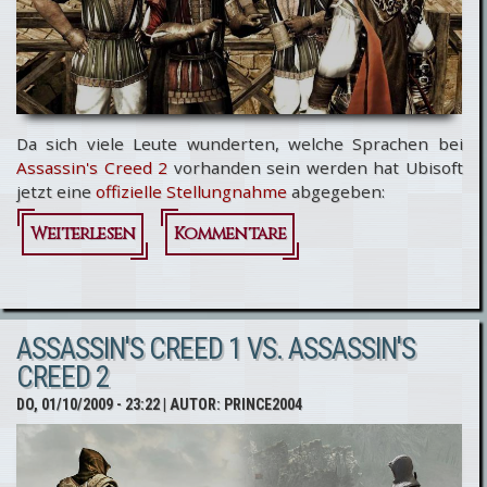
Da sich viele Leute wunderten, welche Sprachen bei
Assassin's Creed 2
vorhanden sein werden hat Ubisoft
jetzt eine
offizielle Stellungnahme
abgegeben:
Weiterlesen
Kommentare
über
Sprachversionen
von Assassin's
ASSASSIN'S CREED 1 VS. ASSASSIN'S
Creed 2
CREED 2
DO, 01/10/2009 - 23:22
| AUTOR:
PRINCE2004