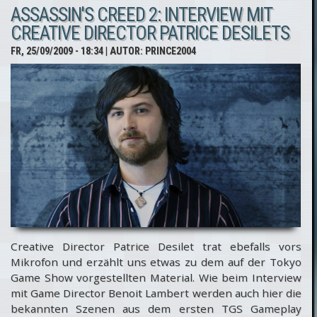
ASSASSIN'S CREED 2: INTERVIEW MIT
Interview
CREATIVE DIRECTOR PATRICE DESILETS
mit Jean-
FR, 25/09/2009 - 18:34
| AUTOR:
PRINCE2004
Francois
Boivin
Creative Director Patrice Desilet trat ebefalls vors
Mikrofon und erzählt uns etwas zu dem auf der Tokyo
Game Show vorgestellten Material. Wie beim Interview
mit Game Director Benoit Lambert werden auch hier die
bekannten Szenen aus dem ersten TGS Gameplay