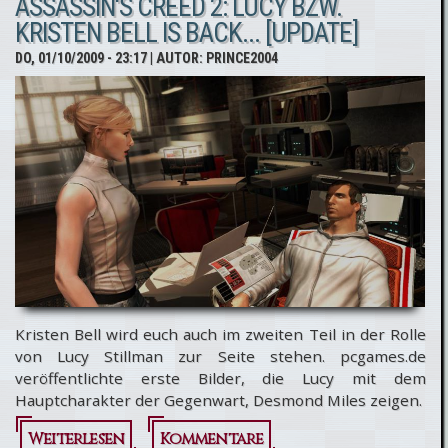
ASSASSIN'S CREED 2: LUCY BZW.
vs.
KRISTEN BELL IS BACK... [UPDATE]
Assassin's
DO, 01/10/2009 - 23:17
| AUTOR:
PRINCE2004
Creed 2
Kristen Bell wird euch auch im zweiten Teil in der Rolle
von Lucy Stillman zur Seite stehen. pcgames.de
veröffentlichte erste Bilder, die Lucy mit dem
Hauptcharakter der Gegenwart, Desmond Miles zeigen.
Weiterlesen
über
Kommentare