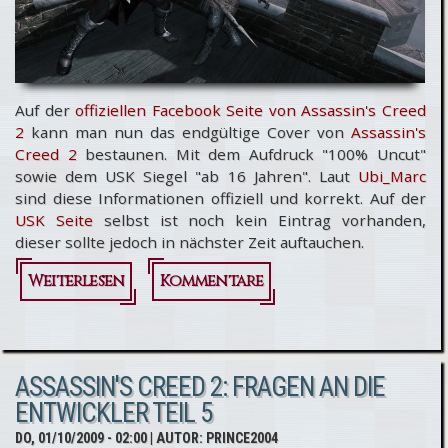
Auf der
offiziellen Facebook Seite von Assassin's Creed
2
kann man nun das endgültige Cover von
Assassin's
Creed 2
bestaunen. Mit dem Aufdruck "100% Uncut"
sowie dem USK Siegel "ab 16 Jahren". Laut
Ubi_Marc
sind diese Informationen offiziell und korrekt. Auf der
USK Seite
selbst ist noch kein Eintrag vorhanden,
dieser sollte jedoch in nächster Zeit auftauchen.
Weiterlesen
über
Kommentare
Assassin's
Creed 2
ASSASSIN'S CREED 2: FRAGEN AN DIE
ab 16
ENTWICKLER TEIL 5
und
DO, 01/10/2009 - 02:00
| AUTOR:
PRINCE2004