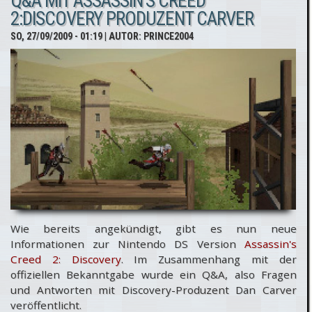
Q&A MIT ASSASSIN'S CREED
Deutschland
2:DISCOVERY PRODUZENT CARVER
doch nicht
SO, 27/09/2009 - 01:19
| AUTOR:
PRINCE2004
geschnitten
[Update]
Wie bereits angekündigt, gibt es nun neue
Informationen zur Nintendo DS Version
Assassin's
Creed 2: Discovery
. Im Zusammenhang mit der
offiziellen Bekanntgabe wurde ein Q&A, also Fragen
und Antworten mit Discovery-Produzent Dan Carver
veröffentlicht.