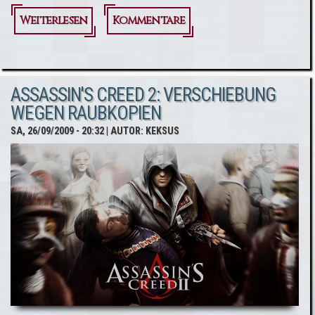
Weiterlesen
über Q&A
Kommentare
mit
Assassin's
ASSASSIN'S CREED 2: VERSCHIEBUNG
Creed
WEGEN RAUBKOPIEN
2:Discovery
SA, 26/09/2009 - 20:32
| AUTOR:
KEKSUS
Produzent
Carver