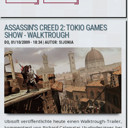
Assassin's
Creed 2:
ASSASSIN'S CREED 2: TOKIO GAMES
Lucy
SHOW - WALKTROUGH
bzw.
DO, 01/10/2009 - 18:34
| AUTOR:
SIJONIA
Kristen
Bell is
back...
[Update]
Ubisoft veröffentlichte heute einen Walktrough-Trailer,
kommentiert von Richard Calamatas (Audiodesigner bei