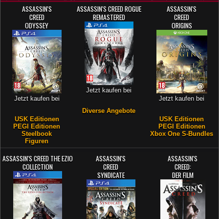
ASSASSIN'S
ASSASSIN'S CREED ROGUE
ASSASSIN'S
CREED
REMASTERED
CREED
ODYSSEY
ORIGINS
Jetzt kaufen bei
Jetzt kaufen bei
Jetzt kaufen bei
Diverse Angebote
USK Editionen
USK Editionen
PEGI Editionen
PEGI Editionen
Steelbook
Xbox One S-Bundles
Figuren
ASSASSIN'S CREED THE EZIO
ASSASSIN'S
ASSASSIN'S
COLLECTION
CREED
CREED:
SYNDICATE
DER FILM