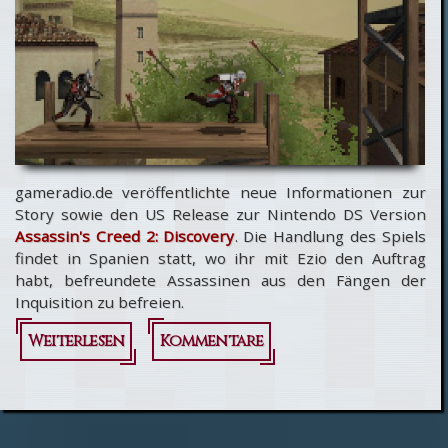
gameradio.de veröffentlichte neue Informationen zur
Story sowie den US Release zur Nintendo DS Version
Assassin's Creed 2: Discovery
. Die Handlung des Spiels
findet in Spanien statt, wo ihr mit Ezio den Auftrag
habt, befreundete Assassinen aus den Fängen der
Inquisition zu befreien.
Weiterlesen
über
Kommentare
Infos und
Release
von