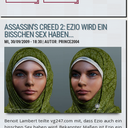
Assassin's
Creed 2:
ASSASSIN'S CREED 2: EZIO WIRD EIN
Fragen an
BISSCHEN SEX HABEN...
die
MI, 30/09/2009 - 18:30
| AUTOR:
PRINCE2004
Entwickler
Teil 5
Benoit Lambert teilte vg247.com mit, dass Ezio auch ein
bisschen Sex haben wird. Bekannter Maßen ist Ezio ein