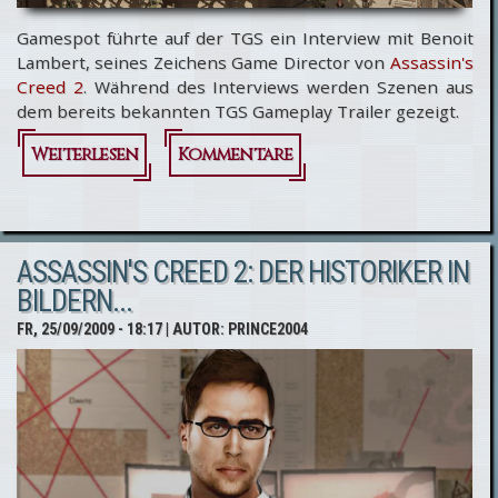
Gamespot führte auf der TGS ein Interview mit Benoit
Lambert, seines Zeichens Game Director von
Assassin's
Creed 2
. Während des Interviews werden Szenen aus
dem bereits bekannten TGS Gameplay Trailer gezeigt.
Weiterlesen
über
Kommentare
Assassin's
Creed 2:
ASSASSIN'S CREED 2: DER HISTORIKER IN
Interview
BILDERN...
mit Game
FR, 25/09/2009 - 18:17
| AUTOR:
PRINCE2004
Director
Benoit
Lambert