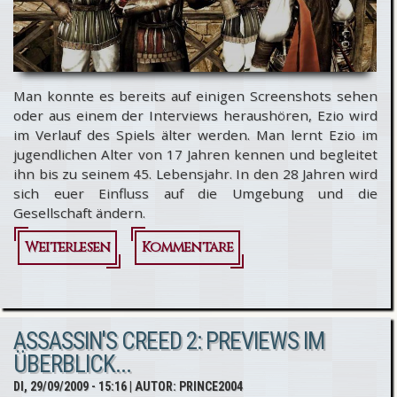
Man konnte es bereits auf einigen Screenshots sehen
oder aus einem der Interviews heraushören, Ezio wird
im Verlauf des Spiels älter werden. Man lernt Ezio im
jugendlichen Alter von 17 Jahren kennen und begleitet
ihn bis zu seinem 45. Lebensjahr. In den 28 Jahren wird
sich euer Einfluss auf die Umgebung und die
Gesellschaft ändern.
Weiterlesen
über
Kommentare
Assassin's
Creed 2: Ezio
ASSASSIN'S CREED 2: PREVIEWS IM
wird älter
ÜBERBLICK...
und
DI, 29/09/2009 - 15:16
| AUTOR:
PRINCE2004