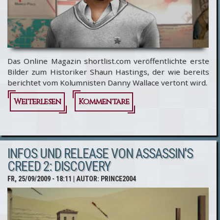
Das Online Magazin shortlist.com veröffentlichte erste
Bilder zum Historiker Shaun Hastings, der wie bereits
berichtet vom Kolumnisten Danny Wallace vertont wird.
Weiterlesen
über
Kommentare
Assassin's
Creed 2:
INFOS UND RELEASE VON ASSASSIN'S
Der
CREED 2: DISCOVERY
Historiker
FR, 25/09/2009 - 18:11
| AUTOR:
PRINCE2004
in
Bildern...