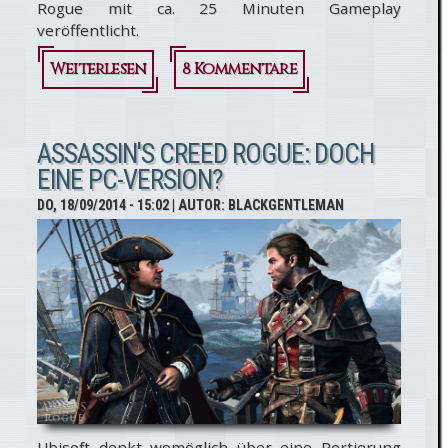
Rogue mit ca. 25 Minuten Gameplay
veröffentlicht.
Weiterlesen
über
8 Kommentare
Assassin's
Creed
ASSASSIN'S CREED ROGUE: DOCH
EINE PC-VERSION?
Rogue:
DO, 18/09/2014 - 15:02
| AUTOR:
BLACKGENTLEMAN
Neues
Gameplay
-Video
Ubisoft denkt womöglich über eine Portierung