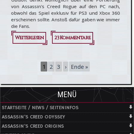
von Assassin's Creed Rogue auf den PC nach,
obwohl das Spiel exklusiv für PS3 und Xbox 360
erscheinen sollte. Anstoß dafür gaben wie immer
die Fans.
Weiterlesen
über
23 Kommentare
Assassin's
Creed
Seiten
1
2
3
›
Ende »
Rogue:
Doch
eine PC-
MENÜ
Version?
STARTSEITE / NEWS / SEITENINFOS
ASSASSIN'S CREED ODYSSEY
ASSASSIN'S CREED ORIGINS