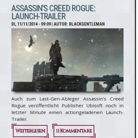
Creed
ASSASSIN'S CREED ROGUE:
LAUNCH-TRAILER
Rogue:
DI, 11/11/2014 - 09:09
| AUTOR:
BLACKGENTLEMAN
Datum
für PC-
Release
bekannt
Auch zum Last-Gen-Ableger Assassin's Creed
Rogue veröffentlicht Publisher Ubisoft noch in
letzter Minute einen actiongeladenen Launch-
Trailer.
Weiterlesen
über
11 Kommentare