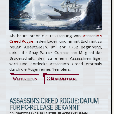
One
spielbar
Ab heute steht die PC-Fassung von
Assassin's
Creed Rogue
in den Läden und nimmt Euch mit zu
neuen Abenteuern. Im Jahr 1752 beginnend,
spielt Ihr Shay Patrick Cormac, ein Mitglied der
Bruderschaft, der zu einem Assassinen-Jäger
wird und entdeckt Assassin’s Creed erstmals
durch die Augen eines Templers.
Weiterlesen
über
22 Kommentare
Assassin's
Creed
ASSASSIN'S CREED ROGUE: DATUM
FÜR PC-RELEASE BEKANNT
Rogue: Ab
DO, 05/02/2015 - 18:15
| AUTOR:
BLACKGENTLEMAN