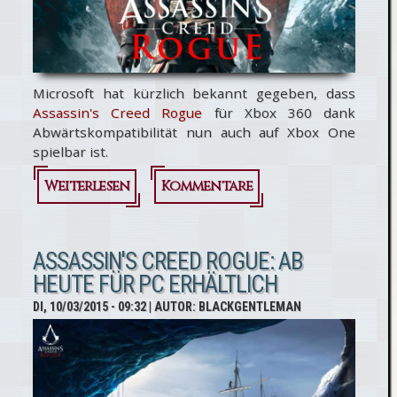
fps auf
Xbox
One X
Microsoft hat kürzlich bekannt gegeben, dass
Assassin's Creed Rogue
für Xbox 360 dank
Abwärtskompatibilität nun auch auf Xbox One
spielbar ist.
Weiterlesen
über
Kommentare
Assassin's
Creed
ASSASSIN'S CREED ROGUE: AB
HEUTE FÜR PC ERHÄLTLICH
Rogue
DI, 10/03/2015 - 09:32
| AUTOR:
BLACKGENTLEMAN
ab
sofort
auf Xbox