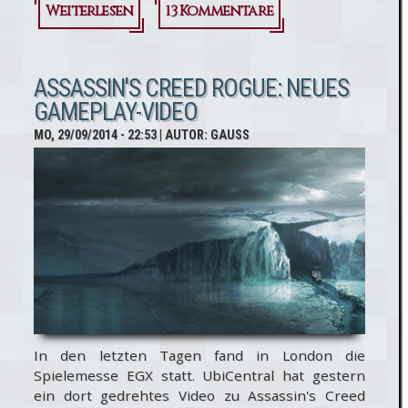
Weiterlesen
über
13 Kommentare
Assassin's
Creed
ASSASSIN'S CREED ROGUE: NEUES
GAMEPLAY-VIDEO
Rogue:
MO, 29/09/2014 - 22:53
| AUTOR:
GAUSS
Story-
Trailer
und PC-
Version
In den letzten Tagen fand in London die
Spielemesse EGX statt. UbiCentral hat gestern
ein dort gedrehtes Video zu Assassin's Creed