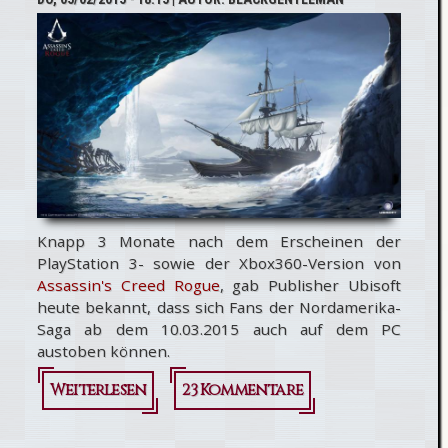
heute für
PC
erhältlich
Knapp 3 Monate nach dem Erscheinen der
PlayStation 3- sowie der Xbox360-Version von
Assassin's Creed Rogue
, gab Publisher Ubisoft
heute bekannt, dass sich Fans der Nordamerika-
Saga ab dem 10.03.2015 auch auf dem PC
austoben können.
Weiterlesen
über
23 Kommentare
Assassin's