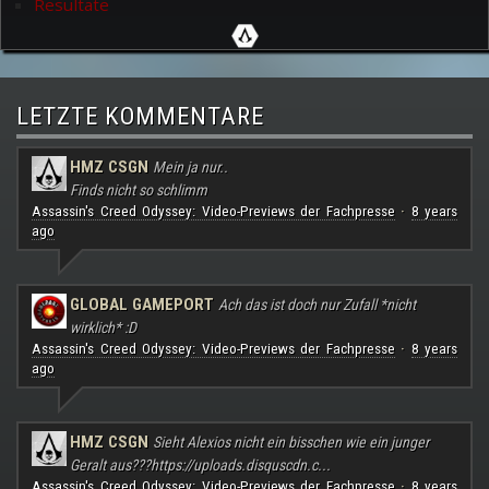
Resultate
LETZTE KOMMENTARE
HMZ CSGN
Mein ja nur..
Finds nicht so schlimm
Assassin's Creed Odyssey: Video-Previews der Fachpresse
8 years
·
ago
GLOBAL GAMEPORT
Ach das ist doch nur Zufall *nicht
wirklich* :D
Assassin's Creed Odyssey: Video-Previews der Fachpresse
8 years
·
ago
HMZ CSGN
Sieht Alexios nicht ein bisschen wie ein junger
Geralt aus???
https://uploads.disquscdn.c...
Assassin's Creed Odyssey: Video-Previews der Fachpresse
8 years
·