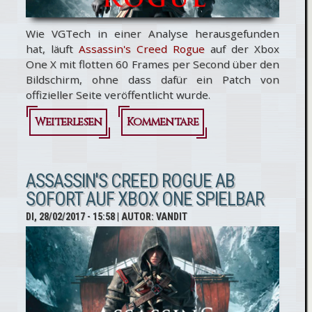
Wie VGTech in einer Analyse herausgefunden
hat, läuft
Assassin's Creed Rogue
auf der Xbox
One X mit flotten 60 Frames per Second über den
Bildschirm, ohne dass dafür ein Patch von
offizieller Seite veröffentlicht wurde.
Weiterlesen
über
Kommentare
Assassin's
Creed
ASSASSIN'S CREED ROGUE AB
SOFORT AUF XBOX ONE SPIELBAR
Rogue
DI, 28/02/2017 - 15:58
| AUTOR:
VANDIT
läuft
ohne
Patch
mit 60