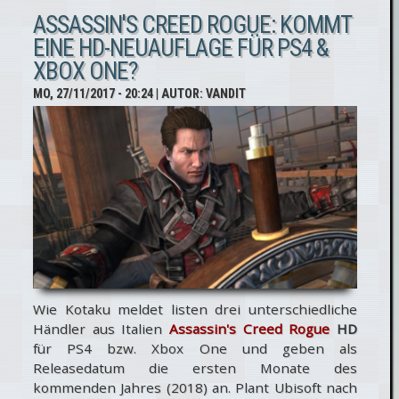
Remastered
ASSASSIN'S CREED ROGUE: KOMMT
EINE HD-NEUAUFLAGE FÜR PS4 &
mit Trailer
XBOX ONE?
für PS4 & Xbox
MO, 27/11/2017 - 20:24
| AUTOR:
VANDIT
One
angekündigt!
Wie Kotaku meldet listen drei unterschiedliche
Händler aus Italien
Assassin's Creed Rogue
HD
für PS4 bzw. Xbox One und geben als
Releasedatum die ersten Monate des
kommenden Jahres (2018) an. Plant Ubisoft nach