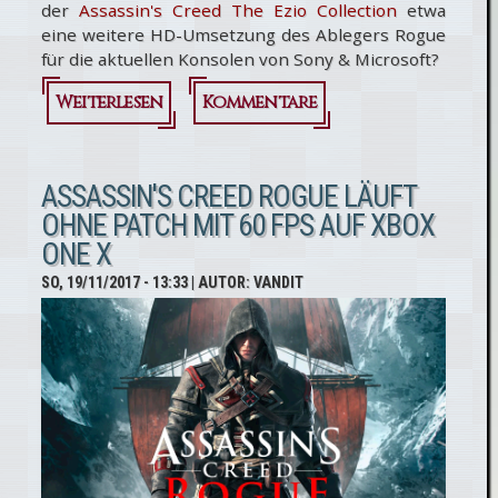
der
Assassin's Creed The Ezio Collection
etwa
eine weitere HD-Umsetzung des Ablegers Rogue
für die aktuellen Konsolen von Sony & Microsoft?
Weiterlesen
über
Kommentare
Assassin's
Creed
ASSASSIN'S CREED ROGUE LÄUFT
OHNE PATCH MIT 60 FPS AUF XBOX
Rogue:
ONE X
Kommt eine
SO, 19/11/2017 - 13:33
| AUTOR:
VANDIT
HD-
Neuauflage
für PS4 &
Xbox One?