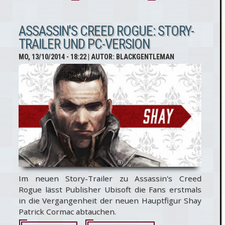
Assassin's
Creed
ASSASSIN'S CREED ROGUE: STORY-
TRAILER UND PC-VERSION
Rogue:
MO, 13/10/2014 - 18:22
| AUTOR:
BLACKGENTLEMAN
Launch-
Trailer
Im neuen Story-Trailer zu Assassin's Creed
Rogue lässt Publisher Ubisoft die Fans erstmals
in die Vergangenheit der neuen Hauptfigur Shay
Patrick Cormac abtauchen.