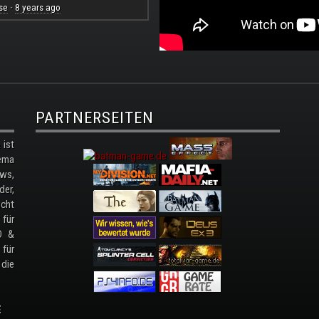
se
8 years ago
·
PARTNERSEITEN
ist
ema
ws,
der,
cht
 für
D &
 für
 die
E