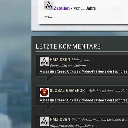
LETZTE KOMMENTARE
HMZ CSGN
Mein ja nur..
Finds nicht so schlimm
Assassin's Creed Odyssey: Video-Previews der Fachpres
GLOBAL GAMEPORT
Ach das ist doch nur Zufal
Assassin's Creed Odyssey: Video-Previews der Fachpres
HMZ CSGN
Sieht Alexios nicht ein bisschen wie
https://uploads.disquscdn.c...