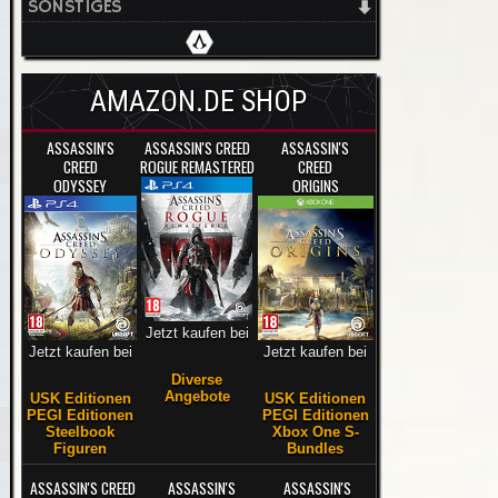
SONSTIGES
AMAZON.DE SHOP
ASSASSIN'S
ASSASSIN'S CREED
ASSASSIN'S
CREED
ROGUE REMASTERED
CREED
ODYSSEY
ORIGINS
Jetzt kaufen bei
Jetzt kaufen bei
Jetzt kaufen bei
Diverse
Angebote
USK Editionen
USK Editionen
PEGI Editionen
PEGI Editionen
Steelbook
Xbox One S-
Figuren
Bundles
ASSASSIN'S CREED
ASSASSIN'S
ASSASSIN'S