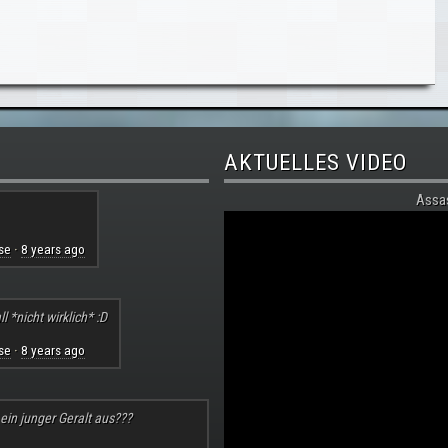
AKTUELLES VIDEO
Assa
se
8 years ago
·
l *nicht wirklich* :D
se
8 years ago
·
 ein junger Geralt aus???