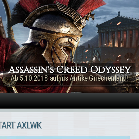
Direkt zum Inhalt
Assassin's Creed Rogue
Remastered
Jetzt für PS4 & Xbox One!
TART AXLWK