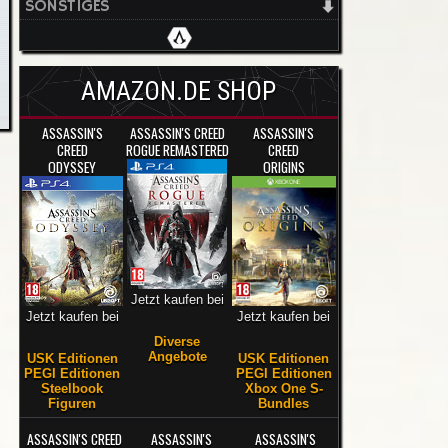
SONSTIGES
AMAZON.DE SHOP
ASSASSIN'S
ASSASSIN'S CREED
ASSASSIN'S
CREED
ROGUE REMASTERED
CREED
ODYSSEY
ORIGINS
Jetzt kaufen bei
Jetzt kaufen bei
Jetzt kaufen bei
Diverse
Angebote
USK Editionen
USK Editionen
PEGI Editionen
PEGI Editionen
Steelbook
Xbox One S-
Figuren
Bundles
ASSASSIN'S CREED
ASSASSIN'S
ASSASSIN'S