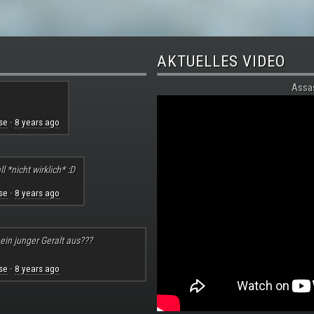
AKTUELLES VIDEO
Assa
se
8 years ago
·
l *nicht wirklich* :D
se
8 years ago
·
 ein junger Geralt aus???
se
8 years ago
·