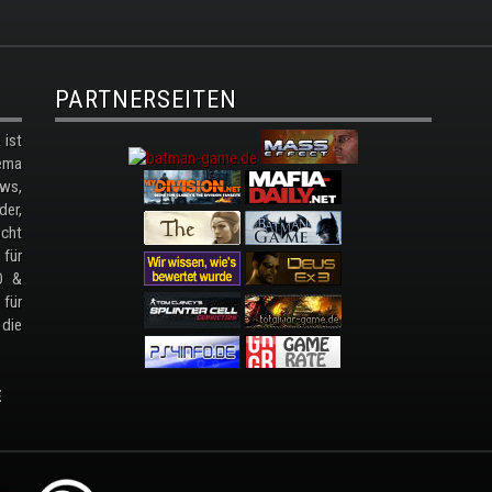
PARTNERSEITEN
ist
ema
ws,
der,
cht
 für
D &
 für
 die
E