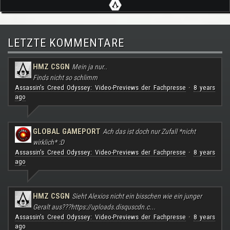
LETZTE KOMMENTARE
HMZ CSGN
Mein ja nur..
Finds nicht so schlimm
Assassin's Creed Odyssey: Video-Previews der Fachpresse
8 years
·
ago
GLOBAL GAMEPORT
Ach das ist doch nur Zufall *nicht
wirklich* :D
Assassin's Creed Odyssey: Video-Previews der Fachpresse
8 years
·
ago
HMZ CSGN
Sieht Alexios nicht ein bisschen wie ein junger
Geralt aus???
https://uploads.disquscdn.c...
Assassin's Creed Odyssey: Video-Previews der Fachpresse
8 years
·
ago