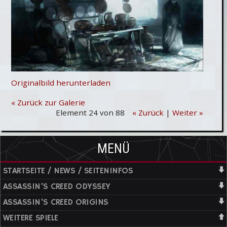
Originalbild herunterladen
« Zurück zur Galerie
Element 24 von 88
« Zurück
|
Weiter »
MENÜ
STARTSEITE / NEWS / SEITENINFOS
ASSASSIN'S CREED ODYSSEY
ASSASSIN'S CREED ORIGINS
WEITERE SPIELE