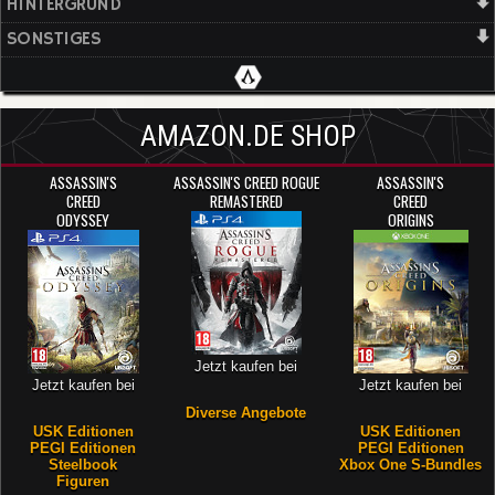
HINTERGRUND
SONSTIGES
AMAZON.DE SHOP
ASSASSIN'S
ASSASSIN'S CREED ROGUE
ASSASSIN'S
CREED
REMASTERED
CREED
ODYSSEY
ORIGINS
Jetzt kaufen bei
Jetzt kaufen bei
Jetzt kaufen bei
Diverse Angebote
USK Editionen
USK Editionen
PEGI Editionen
PEGI Editionen
Steelbook
Xbox One S-Bundles
Figuren