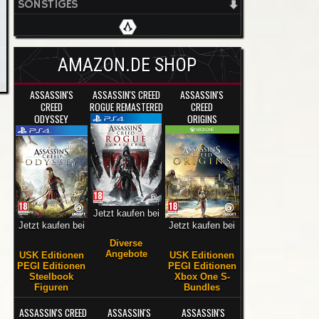
SONSTIGES
AMAZON.DE SHOP
ASSASSIN'S
ASSASSIN'S CREED
ASSASSIN'S
CREED
ROGUE REMASTERED
CREED
ODYSSEY
ORIGINS
Jetzt kaufen bei
Jetzt kaufen bei
Jetzt kaufen bei
Diverse
Angebote
USK Editionen
USK Editionen
PEGI Editionen
PEGI Editionen
Steelbook
Xbox One S-
Figuren
Bundles
ASSASSIN'S CREED
ASSASSIN'S
ASSASSIN'S