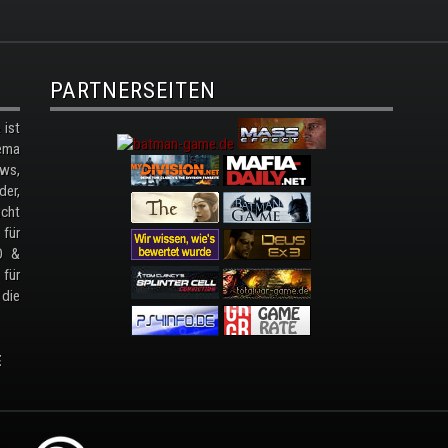
PARTNERSEITEN
ist
ema
ws,
der,
cht
 für
D &
 für
 die
E