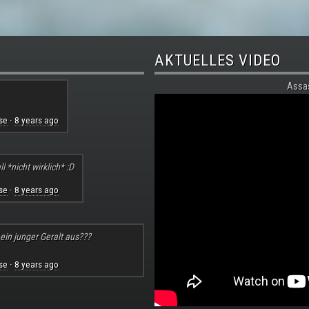
AKTUELLES VIDEO
Assa
se
8 years ago
·
l *nicht wirklich* :D
se
8 years ago
·
 ein junger Geralt aus???
se
8 years ago
·