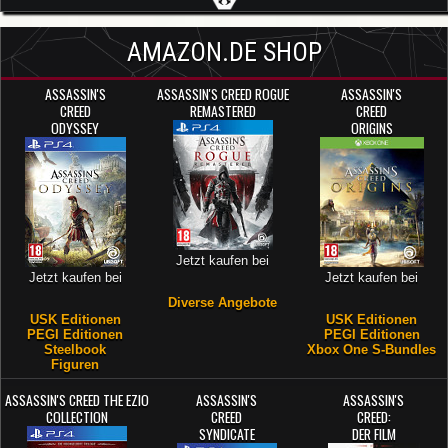
AMAZON.DE SHOP
ASSASSIN'S
ASSASSIN'S CREED ROGUE
ASSASSIN'S
CREED
REMASTERED
CREED
ODYSSEY
ORIGINS
Jetzt kaufen bei
Jetzt kaufen bei
Jetzt kaufen bei
Diverse Angebote
USK Editionen
USK Editionen
PEGI Editionen
PEGI Editionen
Steelbook
Xbox One S-Bundles
Figuren
ASSASSIN'S CREED THE EZIO
ASSASSIN'S
ASSASSIN'S
COLLECTION
CREED
CREED:
SYNDICATE
DER FILM