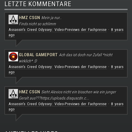
LETZTE KOMMENTARE
HMZ CSGN
Mein ja nur..
Finds nicht so schlimm
Assassin's Creed Odyssey: Video-Previews der Fachpresse
8 years
·
ago
GLOBAL GAMEPORT
Ach das ist doch nur Zufall *nicht
wirklich* :D
Assassin's Creed Odyssey: Video-Previews der Fachpresse
8 years
·
ago
HMZ CSGN
Sieht Alexios nicht ein bisschen wie ein junger
Geralt aus???
https://uploads.disquscdn.c...
Assassin's Creed Odyssey: Video-Previews der Fachpresse
8 years
·
ago