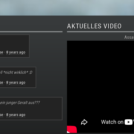
AKTUELLES VIDEO
Assa
se
8 years ago
·
l *nicht wirklich* :D
se
8 years ago
·
 ein junger Geralt aus???
se
8 years ago
·