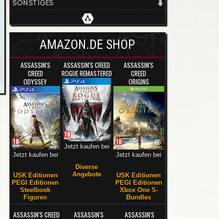
SONSTIGES
AMAZON.DE SHOP
ASSASSIN'S
ASSASSIN'S CREED
ASSASSIN'S
CREED
ROGUE REMASTERED
CREED
ODYSSEY
ORIGINS
Jetzt kaufen bei
Jetzt kaufen bei
Jetzt kaufen bei
Diverse
Angebote
USK Editionen
USK Editionen
PEGI Editionen
PEGI Editionen
Steelbook
Xbox One S-
Figuren
Bundles
ASSASSIN'S CREED
ASSASSIN'S
ASSASSIN'S