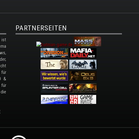
PARTNERSEITEN
ist
ema
ws,
der,
cht
 für
D &
 für
 die
E