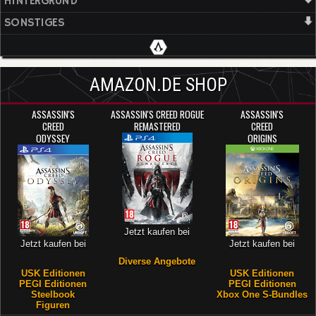
HINTERGRUND
SONSTIGES
AMAZON.DE SHOP
ASSASSIN'S
ASSASSIN'S CREED ROGUE
ASSASSIN'S
CREED
REMASTERED
CREED
ODYSSEY
ORIGINS
Jetzt kaufen bei
Jetzt kaufen bei
Jetzt kaufen bei
Diverse Angebote
USK Editionen
USK Editionen
PEGI Editionen
PEGI Editionen
Steelbook
Xbox One S-Bundles
Figuren