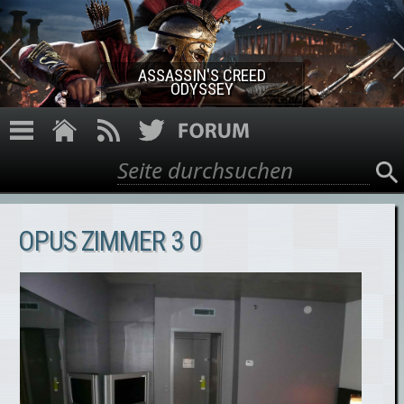
Direkt zum Inhalt
ASSASSIN'S CREED ROGUE
REMASTERED
Suche
Suchformular
OPUS ZIMMER 3 0