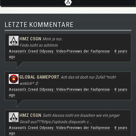
LETZTE KOMMENTARE
HMZ CSGN
Mein ja nur..
Finds nicht so schlimm
Assassin's Creed Odyssey: Video-Previews der Fachpresse
8 years
·
ago
GLOBAL GAMEPORT
Ach das ist doch nur Zufall *nicht
wirklich* :D
Assassin's Creed Odyssey: Video-Previews der Fachpresse
8 years
·
ago
HMZ CSGN
Sieht Alexios nicht ein bisschen wie ein junger
Geralt aus???
https://uploads.disquscdn.c...
Assassin's Creed Odyssey: Video-Previews der Fachpresse
8 years
·
ago