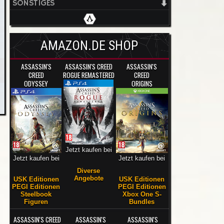
SONSTIGES
AMAZON.DE SHOP
ASSASSIN'S
ASSASSIN'S CREED
ASSASSIN'S
CREED
ROGUE REMASTERED
CREED
ODYSSEY
ORIGINS
Jetzt kaufen bei
Jetzt kaufen bei
Jetzt kaufen bei
Diverse
Angebote
USK Editionen
USK Editionen
PEGI Editionen
PEGI Editionen
Steelbook
Xbox One S-
Figuren
Bundles
ASSASSIN'S CREED
ASSASSIN'S
ASSASSIN'S