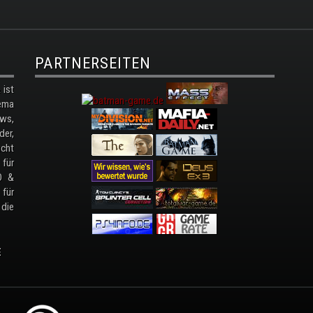
PARTNERSEITEN
ist
ema
ws,
der,
cht
 für
D &
 für
 die
E