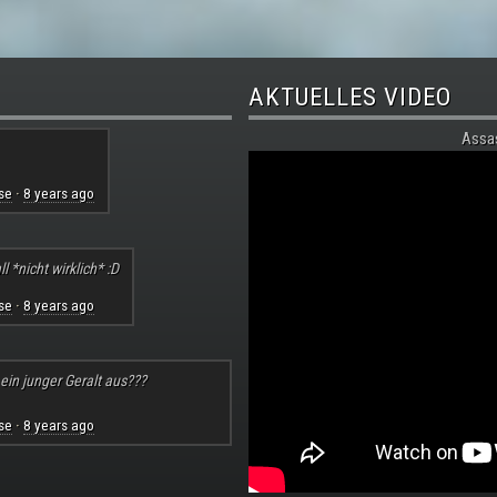
AKTUELLES VIDEO
Assa
se
8 years ago
·
l *nicht wirklich* :D
se
8 years ago
·
 ein junger Geralt aus???
se
8 years ago
·