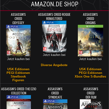
AMAZON.DE SHOP
ASSASSIN'S
ASSASSIN'S CREED ROGUE
ASSASSIN'S
CREED
REMASTERED
CREED
ODYSSEY
ORIGINS
Jetzt kaufen bei
Jetzt kaufen bei
Jetzt kaufen bei
Diverse Angebote
USK Editionen
USK Editionen
PEGI Editionen
PEGI Editionen
Steelbook
Xbox One S-Bundles
Figuren
ASSASSIN'S CREED THE EZIO
ASSASSIN'S
ASSASSIN'S
COLLECTION
CREED
CREED:
SYNDICATE
DER FILM