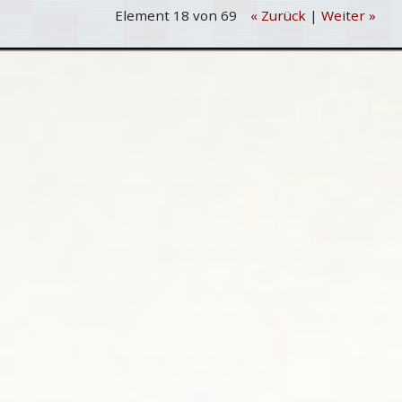
Element 18 von 69
« Zurück
|
Weiter »