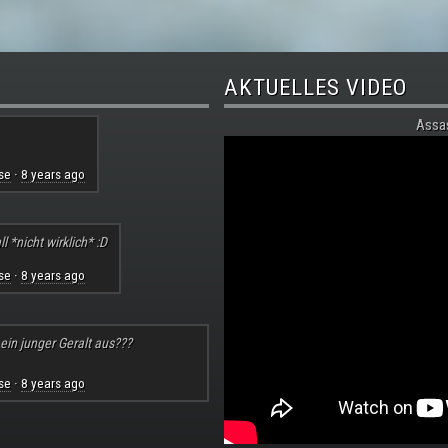
AKTUELLES VIDEO
Assa
se
8 years ago
·
l *nicht wirklich* :D
se
8 years ago
·
 ein junger Geralt aus???
se
8 years ago
·