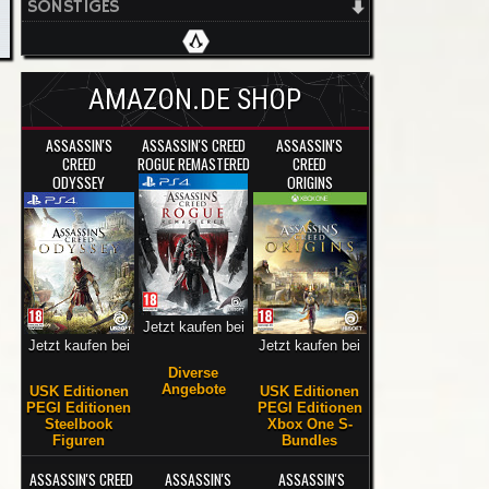
SONSTIGES
AMAZON.DE SHOP
ASSASSIN'S
ASSASSIN'S CREED
ASSASSIN'S
CREED
ROGUE REMASTERED
CREED
ODYSSEY
ORIGINS
Jetzt kaufen bei
Jetzt kaufen bei
Jetzt kaufen bei
Diverse
Angebote
USK Editionen
USK Editionen
PEGI Editionen
PEGI Editionen
Steelbook
Xbox One S-
Figuren
Bundles
ASSASSIN'S CREED
ASSASSIN'S
ASSASSIN'S