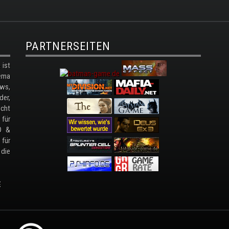
PARTNERSEITEN
ist
ema
ws,
der,
cht
 für
D &
 für
 die
E