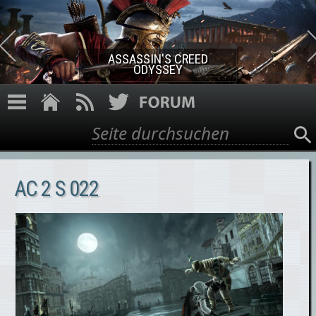
Direkt zum Inhalt
ASSASSIN'S CREED ROGUE
REMASTERED
Suche
Suchformular
AC 2 S 022