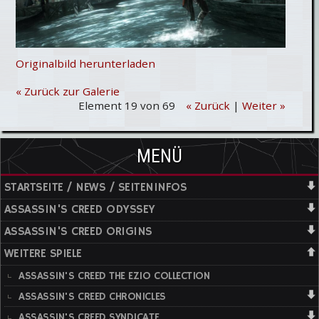
Originalbild herunterladen
« Zurück zur Galerie
Element 19 von 69
« Zurück
|
Weiter »
MENÜ
STARTSEITE / NEWS / SEITENINFOS
ASSASSIN'S CREED ODYSSEY
ASSASSIN'S CREED ORIGINS
WEITERE SPIELE
ASSASSIN'S CREED THE EZIO COLLECTION
ASSASSIN'S CREED CHRONICLES
ASSASSIN'S CREED SYNDICATE