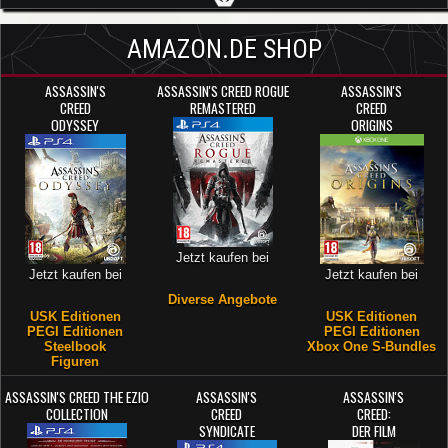
AMAZON.DE SHOP
ASSASSIN'S
ASSASSIN'S CREED ROGUE
ASSASSIN'S
CREED
REMASTERED
CREED
ODYSSEY
ORIGINS
Jetzt kaufen bei
Jetzt kaufen bei
Jetzt kaufen bei
Diverse Angebote
USK Editionen
USK Editionen
PEGI Editionen
PEGI Editionen
Steelbook
Xbox One S-Bundles
Figuren
ASSASSIN'S CREED THE EZIO
ASSASSIN'S
ASSASSIN'S
COLLECTION
CREED
CREED:
SYNDICATE
DER FILM