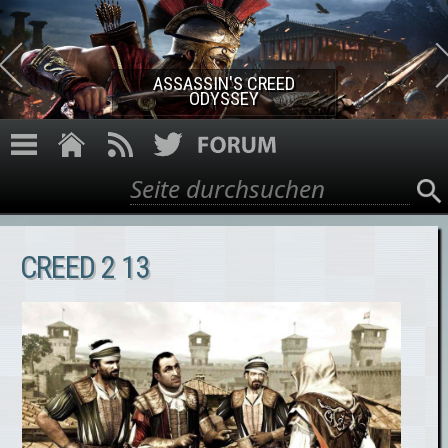
Direkt zum Inhalt
ASSASSIN'S CREED ROGUE
REMASTERED
Suche
Suchformular
CREED 2 13