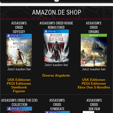
AMAZON.DE SHOP
ASSASSIN'S
ASSASSIN'S CREED ROGUE
ASSASSIN'S
CREED
REMASTERED
CREED
ODYSSEY
ORIGINS
Jetzt kaufen bei
Jetzt kaufen bei
Jetzt kaufen bei
Diverse Angebote
USK Editionen
USK Editionen
PEGI Editionen
PEGI Editionen
Steelbook
Xbox One S-Bundles
Figuren
ASSASSIN'S CREED THE EZIO
ASSASSIN'S
ASSASSIN'S
COLLECTION
CREED
CREED:
SYNDICATE
DER FILM