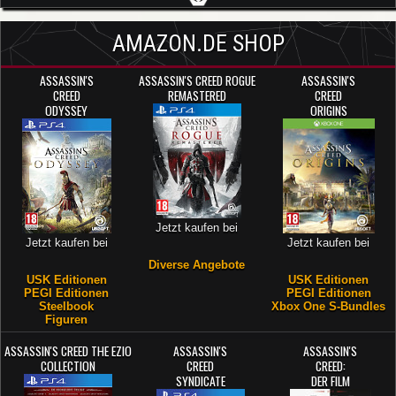
AMAZON.DE SHOP
ASSASSIN'S
ASSASSIN'S CREED ROGUE
ASSASSIN'S
CREED
REMASTERED
CREED
ODYSSEY
ORIGINS
Jetzt kaufen bei
Jetzt kaufen bei
Jetzt kaufen bei
Diverse Angebote
USK Editionen
USK Editionen
PEGI Editionen
PEGI Editionen
Steelbook
Xbox One S-Bundles
Figuren
ASSASSIN'S CREED THE EZIO
ASSASSIN'S
ASSASSIN'S
COLLECTION
CREED
CREED:
SYNDICATE
DER FILM