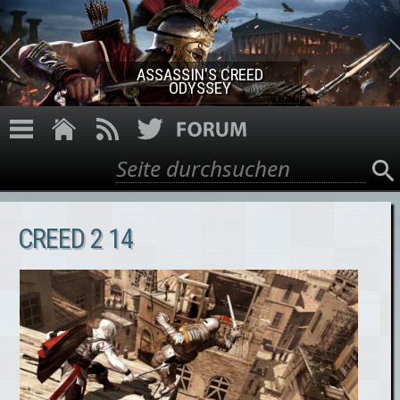
Direkt zum Inhalt
ASSASSIN'S CREED ROGUE
REMASTERED
Suche
Suchformular
CREED 2 14