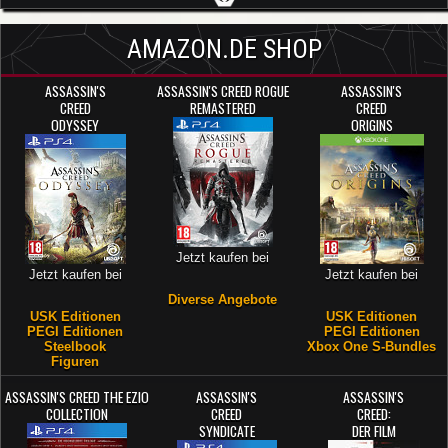
AMAZON.DE SHOP
ASSASSIN'S
ASSASSIN'S CREED ROGUE
ASSASSIN'S
CREED
REMASTERED
CREED
ODYSSEY
ORIGINS
Jetzt kaufen bei
Jetzt kaufen bei
Jetzt kaufen bei
Diverse Angebote
USK Editionen
USK Editionen
PEGI Editionen
PEGI Editionen
Steelbook
Xbox One S-Bundles
Figuren
ASSASSIN'S CREED THE EZIO
ASSASSIN'S
ASSASSIN'S
COLLECTION
CREED
CREED:
SYNDICATE
DER FILM